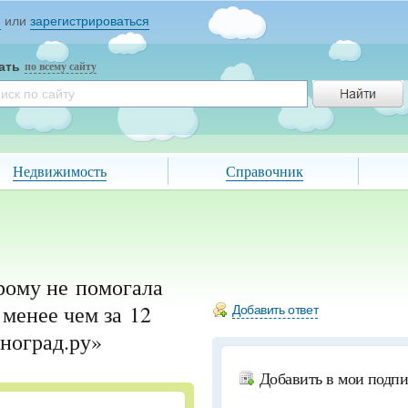
и
или
зарегистрироваться
ать
по всему сайту
Недвижимость
Справочник
орому не помогала
менее чем за 12
Добавить ответ
еноград.ру»
Добавить в мои подп