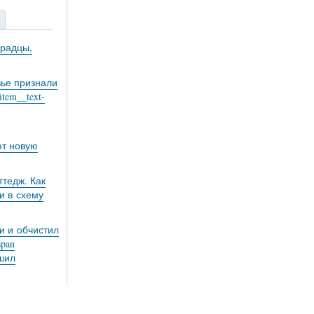
градцы,
вье признали
tem__text-
ют новую
тедж. Как
и в схему
и и обчистил
pan
ешил