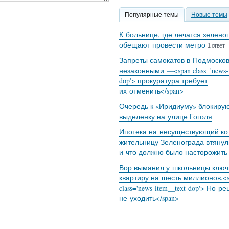
Популярные темы
Новые темы
К больнице, где лечатся зелено
обещают провести метро
1 ответ
Запреты самокатов в Подмоско
незаконными —<span class='news-i
dop'> прокуратура требует
их отменить</span>
Очередь к «Иридиуму» блокиру
выделенку на улице Гоголя
Ипотека на несуществующий кот
жительницу Зеленограда втянул
и что должно было насторожить
Вор выманил у школьницы ключ
квартиру на шесть миллионов.<s
class='news-item__text-dop'> Но р
не уходить</span>