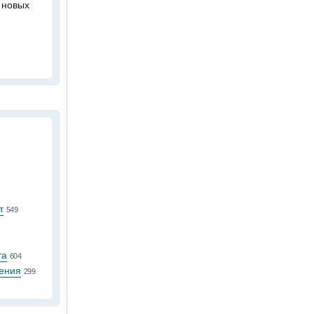
 новых
т
549
та
604
ения
299