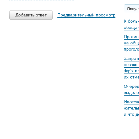
Попул
Добавить ответ
Предварительный просмотр
К боль
обещаю
Против
на общ
прогол
Запрет
незакон
dop'> п
их отме
Очеред
выделе
Ипотек
житель
и что 