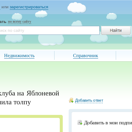
и
или
зарегистрироваться
ать
по всему сайту
Недвижимость
Справочник
клуба на Яблоневой
нила толпу
Добавить ответ
Добавить в мои подп