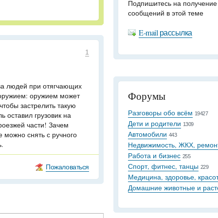
Подпишитесь на получение
сообщений в этой теме
E-mail рассылка
1
ва людей при отягчающих
Форумы
 оружием: оружием может
 чтобы застрелить такую
Разговоры обо всём
ль оставил грузовик на
19427
Дети и родители
проезжей части! Зачем
1309
Автомобили
е можно снять с ручного
443
ь.
Недвижимость, ЖКХ, ремон
Работа и бизнес
255
Спорт, фитнес, танцы
Пожаловаться
229
Медицина, здоровье, красо
Домашние животные и раст