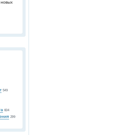
 новых
т
549
та
604
ения
299