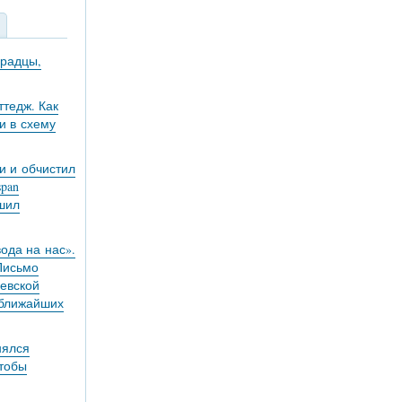
градцы,
тедж. Как
и в схему
и и обчистил
pan
ешил
вода на нас».
 Письмо
евской
 ближайших
нялся
чтобы