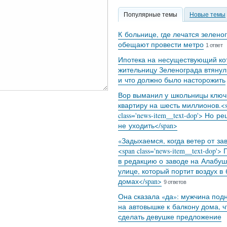
Популярные темы
Новые темы
К больнице, где лечатся зелено
обещают провести метро
1 ответ
Ипотека на несуществующий кот
жительницу Зеленограда втянул
и что должно было насторожить
Вор выманил у школьницы ключ
квартиру на шесть миллионов.<s
class='news-item__text-dop'> Но р
не уходить</span>
«Задыхаемся, когда ветер от за
<span class='news-item__text-dop'>
в редакцию о заводе на Алабуш
улице, который портит воздух в
домах</span>
9 ответов
Она сказала «да»: мужчина под
на автовышке к балкону дома, 
сделать девушке предложение