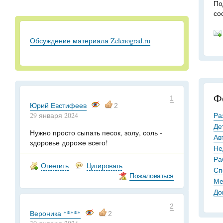
По
со
Обсуждение материала Zelenograd.ru
Ф
1
Юрий Евстифеев
2
29 января 2024
Ра
Де
Нужно просто сыпать песок, золу, соль -
Ав
здоровье дороже всего!
Не
Ра
Ответить
Цитировать
Сп
Пожаловаться
Ме
До
2
Вероника *****
2