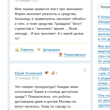
30 января 2024
Попул
Мне таааак нравится текст про экономию!
Мэрия экономит реагенты и средства,
К боль
больницы и травмпункты экономят обезбол
обещаю
и гипс, и тоже средства. Граждане "бегут"
стремглав и "экономят" время ... Всем
Ипотек
некогда... И все экономят. А с какой целью
житель
то?
и что 
Вор вы
Ответить
Цитировать
кварти
Пожаловаться
class='
не уход
«Задыха
3
Юрий Хотимский
<span c
2
30 января 2024
в реда
улице,
Что говорит прокуратура? Каждая зима
домах<
испытание! Какая в столице доступная
Она ск
среда?! Показательно, что роботы-
на авт
доставщики даже в центре Москвы не
сделат
могут проехать. Хожу по городу со