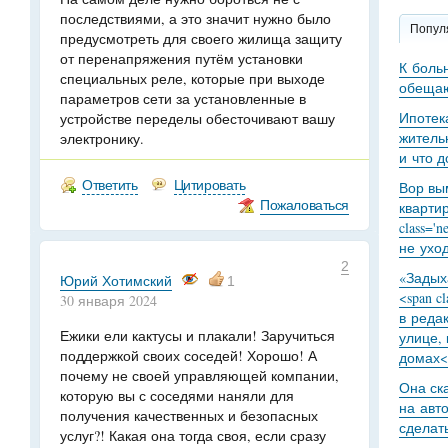
последствиями, а это значит нужно было
Попул
предусмотреть для своего жилища защиту
от перенапряжения путём установки
К боль
специальных реле, которые при выходе
обещаю
параметров сети за установленные в
Ипотек
устройстве переделы обесточивают вашу
житель
электронику.
и что 
Ответить
Цитировать
Вор вы
Пожаловаться
кварти
class='
не уход
2
«Задыха
Юрий Хотимский
1
<span c
30 января 2024
в реда
Ежики ели кактусы и плакали! Заручиться
улице,
поддержкой своих соседей! Хорошо! А
домах<
почему не своей управляющей компании,
Она ск
которую вы с соседями наняли для
на авт
получения качественных и безопасных
сделат
услуг?! Какая она тогда своя, если сразу