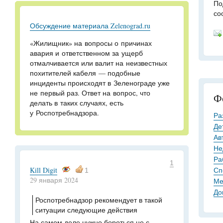
По
со
Обсуждение материала Zelenograd.ru
«Жилищник» на вопросы о причинах
авария и ответственном за ущерб
отмалчивается или валит на неизвестных
похитителей кабеля — подобные
инциденты происходят в Зеленограде уже
не первый раз. Ответ на вопрос, что
Ф
делать в таких случаях, есть
у Роспотребнадзора.
Ра
Де
Ав
Не
Ра
1
Kill Digit
Сп
1
29 января 2024
Ме
До
Роспотребнадзор рекомендует в такой
ситуации следующие действия
На самом деле нужно бороться не с