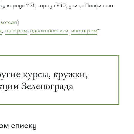
ад, корпус 1131, корпус 840, улица Панфилова
(
вотсап
)
т
,
телеграм
,
одноклассники
,
инстаграм
*
угие курсы, кружки,
кции Зеленограда
том списку