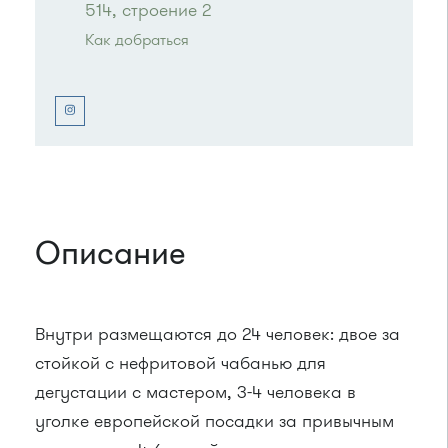
514, строение 2
Как добраться
Проезд до остановки
"Московский проспект"
:
Автобусы № 2, 6, 10, 12, 400, 400э.
Маршрутка № 400, 431м, 476м, 900
или до остановки
"Ржавки"
:
Автобусы № 45, 350, 440.
Маршрутка № 431
Описание
Внутри размещаются до 24 человек: двое за
стойкой с нефритовой чабанью для
дегустации с мастером, 3-4 человека в
уголке европейской посадки за привычным