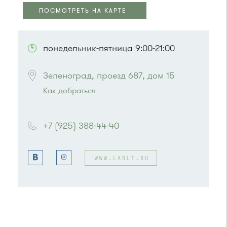
ПОСМОТРЕТЬ НА КАРТЕ
ПОСМОТРЕТЬ НА КАРТЕ
понедельник-пятница 9:00-21:00
Зеленоград, проезд 687, дом 15
Как добраться
Проезд до остановки
"Ледовый дворец"
:
Автобусы № 28, 32, 400.
+7 (925) 388-44-40
или до остановки
"Корпус 1649"
:
Автобус № 22.
WWW.LABLT.RU