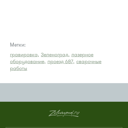
Метки:
гравировка,
Зеленоград,
лазерное
оборудование,
проезд 687,
сварочные
работы