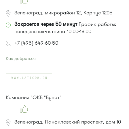
Зеленоград, микрорайон 12, Корпус 1205
Закроется через 50 минут
График работы:
понедельник-пятница 10:00-18:00
+7 (495) 649-60-50
Как добраться
Проезд до остановки
"12 микрорайон"
:
Автобусы № 1, 4, 8, 10, 12, 13, 15, 23, 29, 312, 377, 390, 476,
WWW.LATICOM.RU
493.
Маршрутка № 127, 128, 312, 377, 390, 408м, 431м, 476, 476м,
720м, 900, 903
Компания "ОКБ "Булат"
или до остановки
"Березовая аллея"
:
Автобусы № 1, 9, 10, 12, 13, 15, 23, 31.
Маршрутка № 128, 409м, 431м, 476м, 720м, 721м, 900, 903
Зеленоград, Панфиловский проспект, дом 10