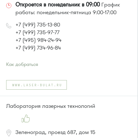
Откроется в понедельник в 09:00
График
работы: понедельник-пятница 9:00-17:00
+7 (499) 735-13-80
+7 (499) 735-97-77
+7 (495) 984-24-94
+7 (499) 734-96-84
Как добраться
Проезд до остановки
"1-й микрорайон"
:
Автобусы № 45, 312, 377, 390, 476, 493 .
WWW.LASER-BULAT.RU
Маршрутка № 127, 128, 312, 377, 390, 431м, 476
или до остановки
"Березка"
:
Автобусы № 3, 6, 7, 8, 9, 11, 13, 15, 23, 32, 400, 400э
Лаборатория лазерных технологий
Зеленоград, проезд 687, дом 15