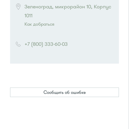
Зеленоград, микрорайон 10, Корпус 
1011
Как добраться
Проезд до остановки
"Октябрьская"
:
+7 (800) 333-60-03
Автобус № 1, 10, 11, 12, 13, 15, 23, 31.
Маршрутка № 128, 409м, 431м, 476м, 720м,
900, 903
Сообщить об ошибке