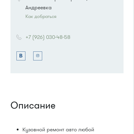
Андреевка
Как добраться
Проезд до остановки
"Стекловолокно"
:
Автобусы № 357, 374, 495, 497.
+7 (926) 030-48-58
Маршрутка № 495, 497
или до остановки
"Корпус 1501"
:
Автобусы № 17, 20.
Маршрутка № 417м, 479м
Описание
Кузовной ремонт авто любой