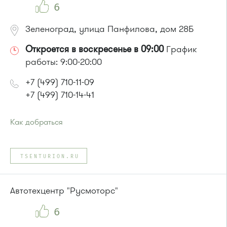
6
Зеленоград, улица Панфилова, дом 28Б
Откроется в воскресенье в 09:00
График
работы: 9:00-20:00
+7 (499) 710-11-09
+7 (499) 710-14-41
Как добраться
Проезд до остановки
"Новокрюковская улица"
:
Автобус № 5, 16, 17, 18, 20, 22.
TSENTURION.RU
Маршрутка № 164, 416м, 417м, 460м, 479м, 707м
или до остановки
"Исторический музей"
:
Автобус № 4, 9.
Автотехцентр "Русмоторс"
Маршрутка № 721м
6