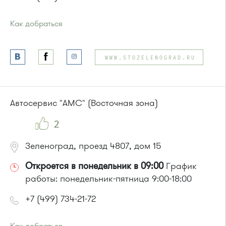
Как добраться
Проезд до остановки
"Центральная улица"
:
Автобус № 18.
WWW.STOZELENOGRAD.RU
Маршрутка № 164
или до остановки
"Школа"
:
Автобус № 18 .
Маршрутка № 164
Автосервис "АМС" (Восточная зона)
2
Зеленоград, проезд 4807, дом 15
Откроется в понедельник в 09:00
График
работы: понедельник-пятница 9:00-18:00
+7 (499) 734-21-72