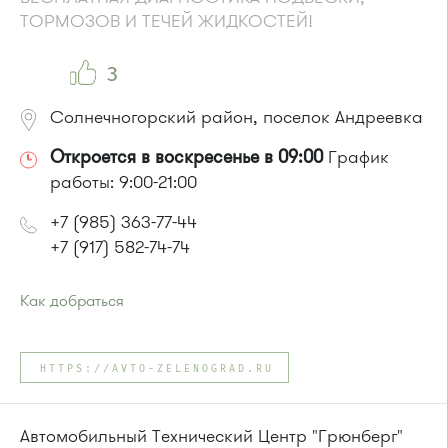
ТОРМОЗОВ И ТЕЧЕЙ ЖИДКОСТЕЙ!
3
Солнечногорский район, поселок Андреевка
Откроется в воскресенье в 09:00
График
работы: 9:00-21:00
+7 (985) 363-77-44
+7 (917) 582-74-74
Как добраться
Проезд до остановки
"16 микрорайон"
:
Автобусы: 15, 17, 22, 32, 400т, 403, 20, 5, 15 эл
HTTPS://AVTO-ZELENOGRAD.RU
или до остановки
"Корпус 1602"
:
Автомобильный Технический Центр "Грюнберг"