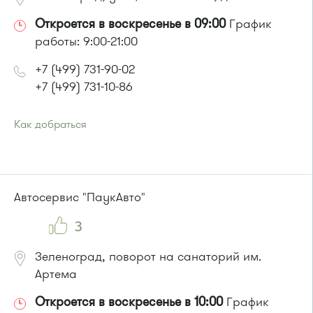
Откроется в воскресенье в 09:00
График
работы: 9:00-21:00
+7 (499) 731-90-02
+7 (499) 731-10-86
Как добраться
Проезд до остановки
"Малино"
:
Автобус № 20.
или до остановки
"Кутузово"
:
Автобус № 366.
Автосервис "ПаукАвто"
Маршрутка № 460м, 707м
3
Зеленоград, поворот на санаторий им.
Артема
Откроется в воскресенье в 10:00
График