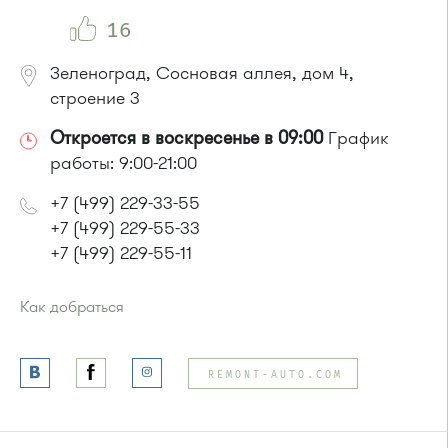
Автобусы № 5, 15, 17, 20, 32.
Маршрутка № 417м, 460м, 479м, 720м
16
Зеленоград, Сосновая аллея, дом 4,
строение 3
Откроется в воскресенье в 09:00
График
работы: 9:00-21:00
+7 (499) 229-33-55
+7 (499) 229-55-33
+7 (499) 229-55-11
Как добраться
Проезд до остановки
"Водоканал"
:
Автобусы № 1, 2, 7.
REMONT-AUTO.COM
Маршрутка № 419м, 720м, 903
или до остановки
"Фабрика-прачечная"
:
Автобусы № 1, 2, 7.