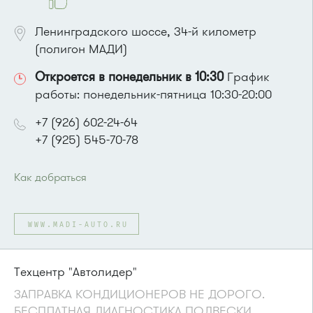
Ленинградского шоссе, 34-й километр
(полигон МАДИ)
Откроется в понедельник в 10:30
График
работы: понедельник-пятница 10:30-20:00
+7 (926) 602-24-64
+7 (925) 545-70-78
Как добраться
Проезд до остановки
"Санаторий имени Артёма"
:
Автобусы № 13, 35, 36, 44, 45, 350, 400, 400э, 440.
WWW.MADI-AUTO.RU
Маршрутка № 400, 431м, 476м, 900
или до остановки
"Елино"
:
Автобусы № 13, 35, 36, 44, 45, 350, 440.
Техцентр "Автолидер"
Маршрутка № 431м, 476м, 900
ЗАПРАВКА КОНДИЦИОНЕРОВ НЕ ДОРОГО.
БЕСПЛАТНАЯ ДИАГНОСТИКА ПОДВЕСКИ,