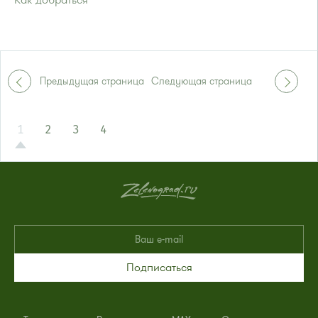
Как добраться
Проезд до остановки
"Кинологический центр"
:
Автобус № 7.
Маршрутка № 903
или до остановки
"Оранжерея"
:
Предыдущая страница
Следующая страница
Автобусы № 1, 2, 7.
Маршрутка № 903
1
2
3
4
Подписаться