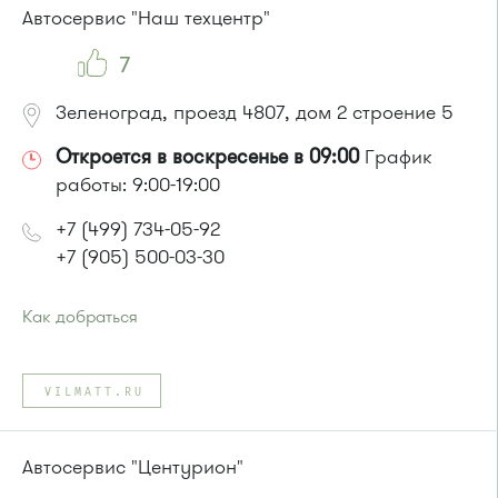
Маршрутка № 419м, 720м, 903
Автосервис "Наш техцентр"
7
Зеленоград, проезд 4807, дом 2 строение 5
Откроется в воскресенье в 09:00
График
работы: 9:00-19:00
+7 (499) 734-05-92
+7 (905) 500-03-30
Как добраться
Проезд до остановки
"Фабрика-прачечная"
:
Автобусы № 1, 2, 7.
VILMATT.RU
Маршрутка № 419м, 720м, 903
или до остановки
"Оранжерея"
:
Автобусы № 1, 2, 7.
Автосервис "Центурион"
Маршрутка № 903