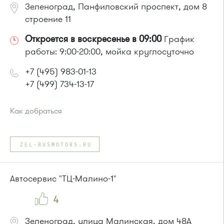
Зеленоград, Панфиловский проспект, дом 8
строение 11
Откроется в воскресенье в 09:00
График
работы: 9:00-20:00, мойка круглосуточно
+7 (495) 983-01-13
+7 (499) 734-13-17
Как добраться
Проезд до остановки
"Монумент"
:
Автобусы № 45, 312, 377, 440.
ZEL-RUSMOTORS.RU
Маршрутка № 128, 312, 377
или до остановки
"41-й километр"
:
Автобусы № 8, 9.
Автосервис "ТЦ-Малино-1"
4
Зеленоград, улица Малинская, дом 48А