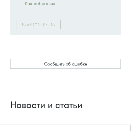
Как добраться
Проезд до остановки
"Кинотеатр
"Электрон""
:
PLANETA-SH.RU
Автобусы № 1, 3, 6, 7, 8, 10, 11, 12, 29, 32.
Маршрутка № 408м, 476м, 720м, 900, 903
или до остановки
"Детский мир"
:
Автобусы № 1, 3, 8, 11, 19, 29, 32.
Маршрутка № 408м, 419м, 476м
Сообщить об ошибке
Новости и статьи