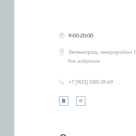
9:00-20:00
Зеленоград, микрорайон 1
Как добраться
Проезд до остановки
"1-й Торгов
Автобусы № 1, 3, 6, 7, 9, 10, 11, 12
+7 (903) 585-01-69
Маршрутка № 409м, 431м, 476м,
или до остановки
"1-й микрорай
Автобусы № 45, 312, 377, 390, 476
Маршрутка № 127, 128, 312, 377, 