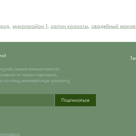
ход,
микрорайон 1,
салон красоты,
свадебный макия
тей
Те
олучать самые важные новости
ложения от наших партнеров,
сь на нашу еженедельную рассылку
Подписаться
еноград.ру