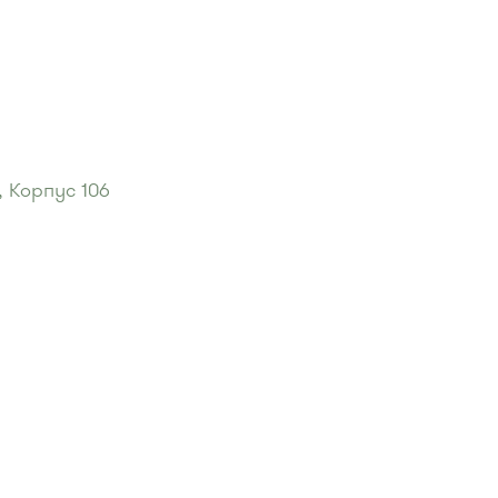
, Корпус 106
ый центр"
:
, 31, 32, 400, 400э.
 720м, 900, 903
он"
:
, 493 .
390, 431м, 476