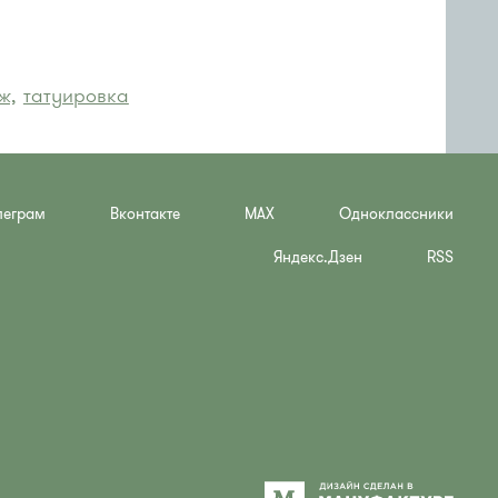
ж,
татуировка
леграм
Вконтакте
MAX
Одноклассники
Яндекс.Дзен
RSS