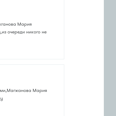
ажганова Мария
у,из очереди никого не
тами,Магжанова Мария
чу