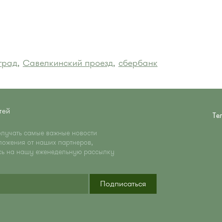
град,
Савелкинский проезд,
сбербанк
тей
Те
олучать самые важные новости
ложения от наших партнеров,
сь на нашу еженедельную рассылку
Подписаться