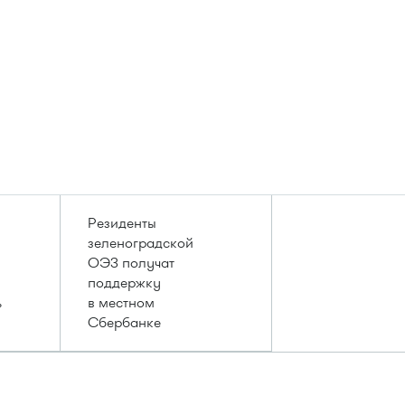
Резиденты
зеленоградской
ОЭЗ получат
поддержку
ь
в местном
Сбербанке