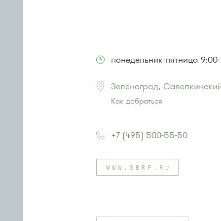
понедельник-пятница 9:00-1
Зеленоград, Савелкинский
Как добраться
Проезд до остановки
"Парк Поб
Автобусы № 2, 3, 9, 11, 19, 31, 32.
+7 (495) 500-55-50
Маршрутка № 409м, 419м
или до остановки
"Товары для д
Автобусы № 1, 3, 8, 11, 19, 29, 32,
WWW.SBRF.RU
Маршрутка № 408м, 419м, 476м