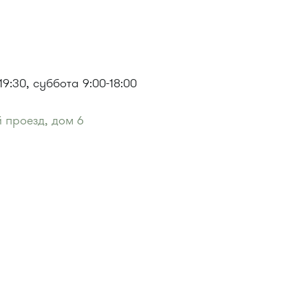
9:30, суббота 9:00-18:00
 проезд, дом 6
еды"
:
ома"
:
 400, 400э.