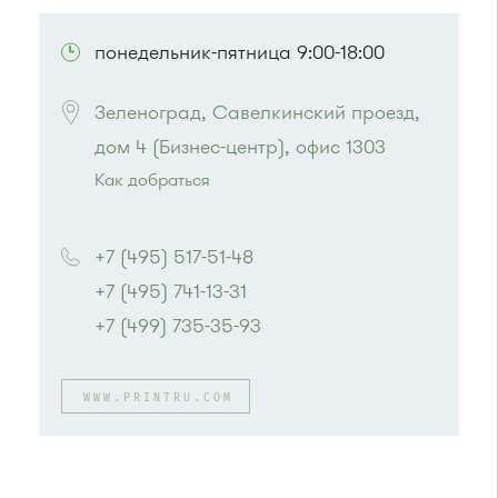
ПОСМОТРЕТЬ НА КАРТЕ
понедельник-пятница 9:00-18:00
Зеленоград, Савелкинский проезд, 
Как добраться
Проезд до остановки
"Парк Победы"
:
Автобусы № 2, 3, 9, 11, 19, 31, 32.
+7 (495) 517-51-48
Маршрутка № 409м, 419м
+7 (495) 741-13-31
или до остановки
"Товары для дома"
:
Автобусы № 1, 3, 8, 11, 19, 29, 32, 400, 400э.
+7 (499) 735-35-93
Маршрутка № 408м, 419м, 476м
WWW.PRINTRU.COM