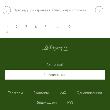
Автобусы № 3, 6, 7, 8, 9, 11, 13, 15, 23, 32, 400, 400э
Предыдущая страница
Следующая страница
1
2
3
4
5
...
9
Подписаться
Телеграм
Вконтакте
MAX
Одноклассники
Яндекс.Дзен
RSS