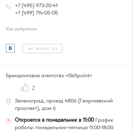
+7 (495) 973-20-41
+7 (499) 714-05-05
Как добраться
Проезд до остановки
"Березка"
:
Автобусы № 3, 6, 7, 8, 9, 11, 13, 15, 23, 32, 400, 400э
MK-MANGO.RU
или до остановки
"Автокомбинат"
:
Автобусы № 6, 8, 9, 11, 15, 23, 32, 45, 312, 377.
Маршрутка № 128, 312, 377
Брендинговое агентство «Skillpoint»
2
Зеленоград, проезд 4806 (Георгиевский
проспект), дом 6
Откроется в понедельник в 11:00
График
работы: понедельник-пятница 11:00-18:00