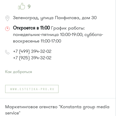
9
Зеленоград, улица Панфилова, дом 30
Откроется в 11:00
График работы:
понедельник-пятница 10:00-19:00; суббота-
воскресенье 11:00-17:00
+7 (499) 394-32-02
+7 (925) 394-32-02
Как добраться
Проезд до остановки
"Станция Крюково"
:
Автобусы № 1, 2, 3, 4, 9, 10, 11, 12, 13, 21, 23, 29, 31, 403, 312,
WWW.ESTETIKA-PRO.RU
377, 390, 476, 493.
Маршрутка № 127, 312, 377, 390, 476, 408м, 409м, 721м,
903, 128, 431м, 900
Маркетинговое агенство "Konstanta group media
или до остановки
"10-й микрорайон"
:
service"
Автобус № 4, 9.