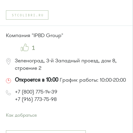
Проезд до остановки
"Корпус 1407"
:
Автобусы № 14, 18, 19, 400к.
STCOLIBRI.RU
Маршрутка № 164, 419м
или до остановки
"Стекловолокно"
:
Автобусы № 357, 374, 495, 497.
Компания "IPBD Group"
Маршрутка № 495, 497
1
Зеленоград, 3-й Западный проезд, дом 8,
строение 2
Откроется в 10:00
График работы: 10:00-20:00
+7 (800) 775-14-39
+7 (916) 773-75-98
Как добраться
Проезд до остановки
"Автобаза"
:
Автобусы № 3, 7, 13, 30