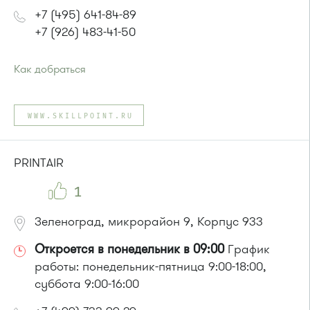
+7 (495) 641-84-89
+7 (926) 483-41-50
Как добраться
Проезд до остановки
"Южная промзона"
:
автобус 31
WWW.SKILLPOINT.RU
или до остановки
"МИЭТ"
:
Автобусы № 2, 3, 9, 11, 19, 31, 32.
Маршрутка № 409м, 419м
PRINTAIR
1
Зеленоград, микрорайон 9, Корпус 933
Откроется в понедельник в 09:00
График
работы: понедельник-пятница 9:00-18:00,
суббота 9:00-16:00