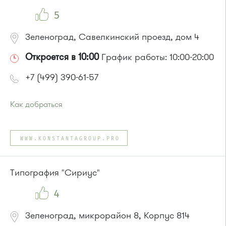
Маршрутка № 721м
5
Зеленоград, Савелкинский проезд, дом 4
Откроется в 10:00
График работы: 10:00-20:00
+7 (499) 390-61-57
Как добраться
Проезд до остановки
"Парк Победы"
:
Автобусы № 2, 3, 9, 11, 19, 31, 32.
WWW.KONSTANTAGROUP.PRO
Маршрутка № 409м, 419м
или до остановки
"Товары для дома"
:
Автобусы № 1, 3, 8, 11, 19, 29, 32, 400, 400э.
Типография "Сириус"
Маршрутка № 408м, 419м, 476м
4
Зеленоград, микрорайон 8, Корпус 814