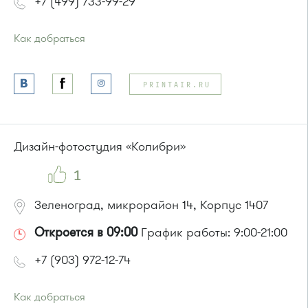
+7 (499) 733-99-29
Как добраться
Проезд до остановки
"Панфиловский проспект"
:
Автобус № 1, 10, 11, 12, 13, 15, 23, 31.
PRINTAIR.RU
Маршрутка № 128, 409м, 431м, 476м, 720м, 900, 903
Дизайн-фотостудия «Колибри»
или до остановки
"10-й микрорайон"
:
Автобус № 4, 9.
1
Маршрутка № 721м
Зеленоград, микрорайон 14, Корпус 1407
Откроется в 09:00
График работы: 9:00-21:00
+7 (903) 972-12-74
Как добраться