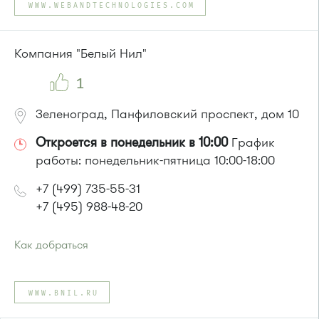
WWW.WEBANDTECHNOLOGIES.COM
или до остановки
"Западная"
:
Автобусы № 7, 13, 30, 3
Компания "Белый Нил"
1
Зеленоград, Панфиловский проспект, дом 10
Откроется в понедельник в 10:00
График
работы: понедельник-пятница 10:00-18:00
+7 (499) 735-55-31
+7 (495) 988-48-20
Как добраться
Проезд до остановки
"1-й микрорайон"
:
Автобусы № 45, 312, 377, 390, 476, 493 .
WWW.BNIL.RU
Маршрутка № 127, 128, 312, 377, 390, 431м, 476
или до остановки
"Березка"
: