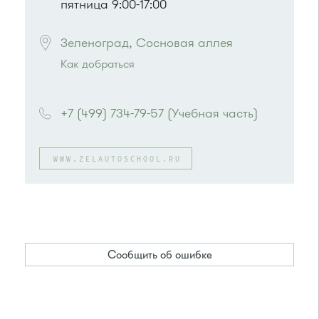
пятница 9:00-17:00
Зеленоград, Сосновая аллея
Как добраться
Проезд до остановки
"Водоканал"
:
Автобусы № 1, 2, 7.
+7 (499) 734-79-57 (Учебная часть)
Маршрутка № 419м, 720м, 903
или до остановки
"Фабрика-прачечная"
:
Автобусы № 1, 2, 7.
WWW.ZELAUTOSCHOOL.RU
Маршрутка № 419м, 720м, 903
Сообщить об ошибке