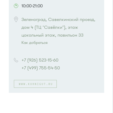
10:00-21:00
Зеленоград, Савелкинский проезд, 
дом 4 (ТЦ "Савёлки"), этаж 
Как добраться
Проезд до остановки
"Товары для дома"
:
Автобусы № 1, 3, 8, 11, 19, 29, 32, 400, 400э.
+7 (926) 523-15-60
Маршрутка № 408м, 419м, 476м
+7 (499) 755-54-50
или до остановки
"Парк Победы"
:
Автобусы № 2, 3, 9, 11, 19, 31, 32.
Маршрутка № 409м, 419м
WWW.KUHNIGUT.RU