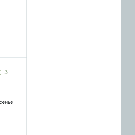
3
сенье