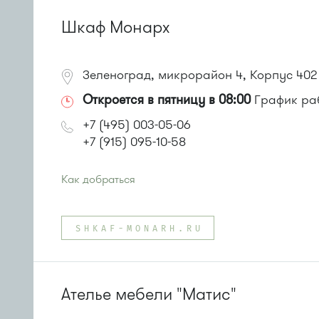
Шкаф Монарх
Зеленоград, микрорайон 4, Корпус 402
Откроется в пятницу в 08:00
График раб
+7 (495) 003-05-06
+7 (915) 095-10-58
Как добраться
Проезд до остановки
"Детский мир"
:
Автобусы № 1, 3, 8, 11, 19, 29, 32.
SHKAF-MONARH.RU
Маршрутка № 408м, 419м, 476м
Ателье мебели "Матис"
или до остановки
"Магазин "Океан""
:
Автобусы № 3, 9, 11, 19, 31, 32.