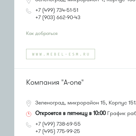
+7 (499) 734-51-51
+7 (903) 662-90-43
Как добраться
Проезд до остановки
"Магазин "Океан""
:
Автобусы № 400, 400э
WWW.MEBEL-ESM.RU
или до остановки
"Дом быта"
:
Автобусы № 1, 3, 8, 11, 19, 29, 32. Маршрутки № 408м
Компания "A-one"
Зеленоград, микрорайон 15, Корпус 151
Откроется в пятницу в 10:00
График рабо
+7 (499) 738-69-55
+7 (495) 775-99-25