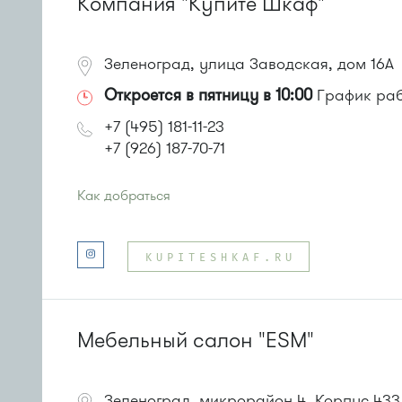
Компания "Купите Шкаф"
Зеленоград, улица Заводская, дом 16А
Откроется в пятницу в 10:00
График рабо
+7 (495) 181-11-23
+7 (926) 187-70-71
Как добраться
Проезд до остановки
"Заводская улица"
:
Автобус № 20.
KUPITESHKAF.RU
Маршрутка № 460м
или до остановки
"Улица 1-го Мая"
:
Автобусы № 28, 32.
Мебельный салон "ESM"
Зеленоград, микрорайон 4, Корпус 433