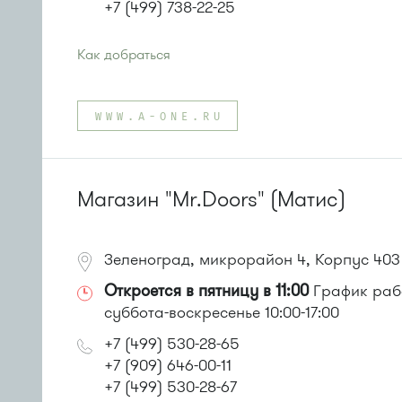
+7 (499) 738-22-25
Как добраться
Проезд до остановки
"Школа искусств"
:
Автобусы № 14, 17, 18, 19, 20, 400к.
WWW.A-ONE.RU
Маршрутка № 164, 417м, 419м, 476м, 479м
или до остановки
"Дворец единоборств"
:
Автобусы № 14, 17, 18, 19, 20, 357, 374, 400к, 495, 497.
Маршрутка № 164, 417м, 419м, 479м, 495, 497
Магазин "Mr.Doors" (Матис)
Зеленоград, микрорайон 4, Корпус 403
Откроется в пятницу в 11:00
График работ
суббота-воскресенье 10:00-17:00
+7 (499) 530-28-65
+7 (909) 646-00-11
+7 (499) 530-28-67