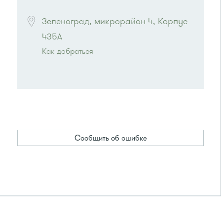
Зеленоград, микрорайон 4, Корпус 
435А
Как добраться
Проезд до остановки
"Магазин "Океан""
:
Автобусы № 400, 400э
или до остановки
"Дом быта"
:
Автобусы № 1, 3, 8, 11, 19, 29, 32. Маршрутки
№ 408м, 476м
Сообщить об ошибке