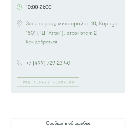
10:00-21:00
Зеленоград, микрорайон 18, Корпус 
1801 (ТЦ "Атак"), этаж этаж 2
Как добраться
Проезд до остановки
"Районный суд"
:
Автобусы № 15, 32.
+7 (499) 729-23-40
Маршрутка № 419м, 476м, 720м
или до остановки
"Супермаркет
"Проспект""
:
WWW.ALFAVIT-OBUV.RU
Автобусы № 15, 32.
Маршрутка № 460м, 720м
Сообщить об ошибке