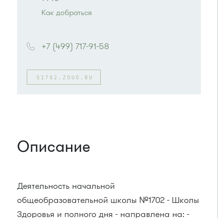
Как добраться
Проезд до остановки
"Корпус 1428"
:
+7 (499) 717-91-58
Автобус № 16, 16К
или до остановки
"Храм Александра
S1702.ZOUO.RU
Невского"
:
Автобус № 16.
Маршрутка № 416м
Описание
Деятельность начальной
общеобразовательной школы №1702 - Школы
Здоровья и полного дня - направлена на: -