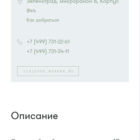
Зеленоград, микрорайон 8, Корпус 
844
Как добраться
Проезд до остановки
"Универсам"
:
Автобусы № 2, 3, 9, 11, 19, 21, 31, 32.
+7 (499) 731-22-61
Маршрутка № 409м, 419м
+7 (499) 731-34-11
или до остановки
"Заводская улица"
:
Автобус № 20.
Маршрутка № 460м
SCHZG909.MSKOBR.RU
Описание