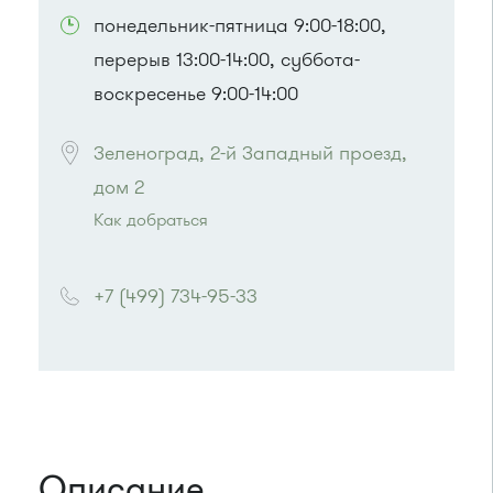
понедельник-пятница 9:00-18:00,
перерыв 13:00-14:00, суббота-
воскресенье 9:00-14:00
Зеленоград, 2-й Западный проезд, 
дом 2
Как добраться
Проезд до остановки
"Дом мебели"
:
Автобусы № 1, 8, 10, 12, 13, 15, 23, 29.
+7 (499) 734-95-33
Маршрутка № 128, 408м, 431м, 476м, 720м,
900, 903
или до остановки
"Березка"
:
Автобусы № 3, 6, 7, 8, 9, 11, 13, 15, 23, 32, 45,
312, 377.
Маршрутка № 128, 312, 377
Описание