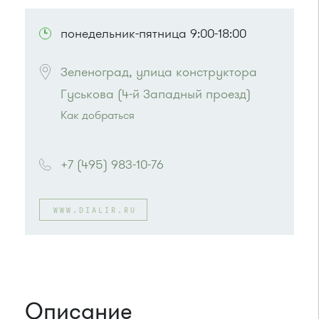
ПОСМОТРЕТЬ НА КАРТЕ
понедельник-пятница 9:00-18:00
Зеленоград, улица конструктора 
Гуськова (4-й Западный проезд)
Как добраться
Проезд до остановки
"Северная"
:
Автобусы № 6*, 11, 15, 23, 32, 400, 400э
+7 (495) 983-10-76
или до остановки
"41-й километр"
:
Автобусы № 8, 9.
WWW.DIALIR.RU
Описание