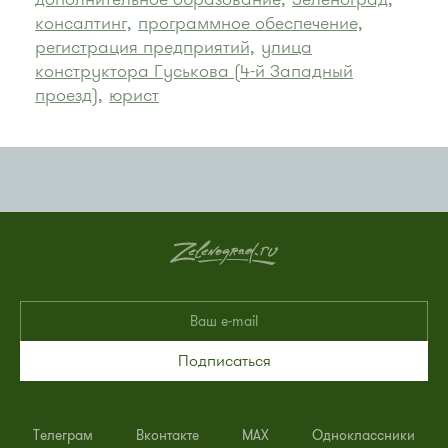
консалтинг,
программное обеспечение,
регистрация предприятий,
улица
конструктора Гуськова (4-й Западный
проезд),
юрист
Подписаться
Телеграм
Вконтакте
MAX
Одноклассники