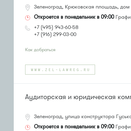
Зеленоград, Крюковская площадь, дом 
Откроется в понедельник в 09:00
График
+7 (495) 943-60-58
+7 (916) 299-03-00
Как добраться
Проезд до остановки
"Привокзальная площадь"
:
Автобусы №№ 14, 16, 16к, 17, 20, 22, 400т, 5, 28, 18, 31
WWW.ZEL-LAWREG.RU
Маршрутки 416м, 417м, 460м, 164, 495
или до остановки
"Крюковская эстакада"
:
Автобусы № 15, 19, 28.
Маршрутка № 419м, 476м, 720м
Аудиторская и юридическая ком
Зеленоград, улица конструктора Гуськ
Откроется в понедельник в 09:00
График