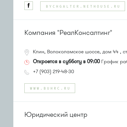
Автобусы № 5, 15, 17, 20, 32.
BYCHGALTER.NETHOUSE.RU
Маршрутка № 417м, 460м, 479м, 720м
или до остановки
"15 микрорайон"
:
Автобусы № 17, 20.
Маршрутка № 417м, 479м
Компания "РеалКонсалтинг"
Клин, Волоколамское шоссе, дом 44 , с
Откроется в субботу в 09:00
График раб
+7 (903) 219-48-30
WWW.BUHRC.RU
Юридический центр