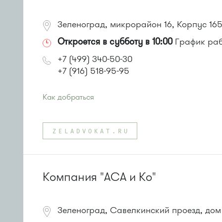
Зеленоград, микрорайон 16, Корпус 165
Откроется в субботу в 10:00
График рабо
+7 (499) 340-50-30
+7 (916) 518-95-95
Как добраться
Проезд до остановки
"Корпус 1649"
:
Автобус № 22.
ZELADVOKAT.RU
или до остановки
"Пенсионный фонд"
:
Автобусы № 22, 28, 32, 400к.
Маршрутка № 707м
Компания "АСА и Ко"
Зеленоград, Савелкинский проезд, дом