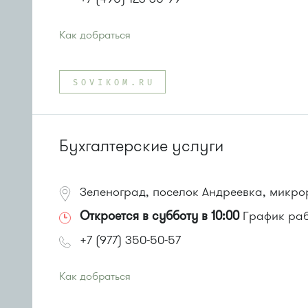
Как добраться
Проезд до остановки
"10-й микрорайон"
:
Автобус № 11, 29.
SOVIKOM.RU
Маршрутка № 721м
Бухгалтерские услуги
Зеленоград, поселок Андреевка, микрор
Откроется в субботу в 10:00
График рабо
+7 (977) 350-50-57
Как добраться
Проезд до остановки
"Корпус 1602"
: