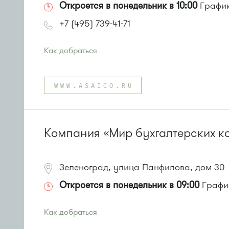
Откроется в понедельник в 10:00
График 
+7 (495) 739-41-71
Как добраться
Проезд до остановки
"Парк Победы"
:
Автобусы № 2, 3, 9, 11, 19, 31, 32.
WWW.ASAICO.RU
Маршрутка № 409м, 419м
или до остановки
"Товары для дома"
:
Автобусы № 1, 3, 8, 11, 19, 29, 32, 400, 400э.
Маршрутка № 408м, 419м, 476м
Компания «Мир бухгалтерских к
Зеленоград, улица Панфилова, дом 30
Откроется в понедельник в 09:00
График
Как добраться
Проезд до остановки
"10-й микрорайон"
: