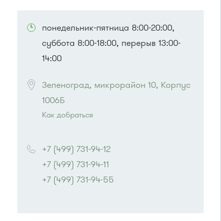
ПОСМОТРЕТЬ НА КАРТЕ
понедельник-пятница 8:00-20:00,
суббота 8:00-18:00, перерыв 13:00-
14:00
Зеленоград, микрорайон 10, Корпус 
1006Б
Как добраться
Проезд до остановки
"10-й микрорайон"
:
Автобус № 11, 29.
+7 (499) 731-94-12
Маршрутка № 721м
+7 (499) 731-94-11
или до остановки
"Панфиловский проспект"
:
+7 (499) 731-94-55
Автобус № 1, 10, 11, 12, 13, 15, 23, 31.
Маршрутка № 128, 409м, 431м, 476м, 720м,
900, 903