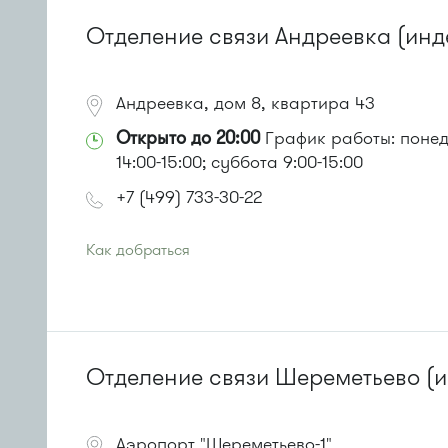
или до остановки
"1-й Торговый центр"
:
Автобусы № 1, 3, 6, 7, 8, 10, 11, 12, 32, 29.
Отделение связи Андреевка (инде
Маршрутка № 408м, 476м, 720м, 900, 903
Андреевка, дом 8, квартира 43
Открыто до 20:00
График работы: понеде
14:00-15:00; суббота 9:00-15:00
+7 (499) 733-30-22
Как добраться
Проезд до остановки
"Стекловолокно"
:
Автобусы № 357, 374, 495, 497.
Маршрутка № 495, 497
или до остановки
"Корпус 1407"
:
Автобусы № 14, 17, 18, 19, 20, 400к.
Отделение связи Шереметьево (и
Маршрутка № 164, 417м, 419м, 479м
Аэропорт "Шереметьево-1"