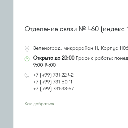
Проезд до остановки
"16-й микрорайон"
:
Автобусы № 5, 15, 17, 20, 22, 32.
Маршрутка № 417м, 460м, 479м, 720м
или до остановки
"Корпус 1624"
:
Автобус № 22.
Отделение связи № 460 (индекс 
Маршрутка № 460м * посадки нет
Зеленоград, микрорайон 11, Корпус 110
Открыто до 20:00
График работы: понеде
9:00-14:00
+7 (499) 731-22-42
+7 (499) 731-50-11
+7 (499) 731-33-67
Как добраться
Проезд до остановки
"Березовая аллея"
:
Автобусы № 1, 9, 10, 12, 13, 15, 23, 31.
Маршрутка № 128, 409м, 431м, 476м, 720м, 721м, 900