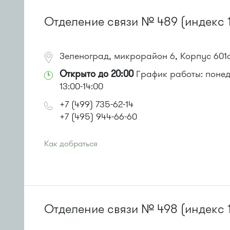
или до остановки
"12 микрорайон"
:
Автобусы № 1, 4, 8, 10, 12, 13, 15, 23, 29, 312, 377, 390,
Отделение связи № 489 (индекс 
Маршрутка № 127, 128, 312, 377, 390, 408м, 431м, 476
Зеленоград, микрорайон 6, Корпус 601
Открыто до 20:00
График работы: понеде
13:00-14:00
+7 (499) 735-62-14
+7 (495) 944-66-60
Как добраться
Проезд до остановки
"Центр "Ювелир""
:
Автобусы № 1, 2, 6, 7, 10, 19.
Маршрутка № 419м, 720м, 903
или до остановки
"Озерная аллея"
:
Автобусы № 1, 2, 7.
Отделение связи № 498 (индекс 
Маршрутка № 419м, 720м, 903