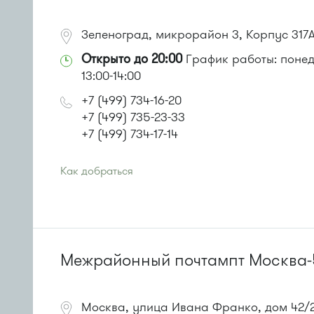
Зеленоград, микрорайон 3, Корпус 317
Открыто до 20:00
График работы: понеде
13:00-14:00
+7 (499) 734-16-20
+7 (499) 735-23-33
+7 (499) 734-17-14
Как добраться
Проезд до остановки
"Дом быта"
:
Автобусы № 3, 9, 11, 19, 31, 32.
Маршрутка № 409м, 419м, 476м
или до остановки
"Музыкальная школа"
:
Автобусы № 6, 7, 10, 12, 19.
Межрайонный почтампт Москва-
Маршрутка № 419м, 720м, 900, 903
Москва, улица Ивана Франко, дом 42/