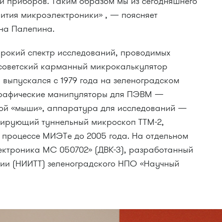
ий приборов. Таким образом мы из сегодняшнего
вития микроэлектроники» , — поясняет
на Палепина.
рокий спектр исследований, проводимых
 советский карманный микрокалькулятор
 выпускался с 1979 года на зеленоградском
 графические манипуляторы для ПЭВМ —
ой «мыши», аппаратура для исследований —
нирующий туннельный микроскоп ТТМ-2,
 процессе МИЭТе до 2005 года. На отдельном
ктроника МС 050702» (ДВК-3), разработанный
огии (НИИТТ) зеленоградского НПО «Научный