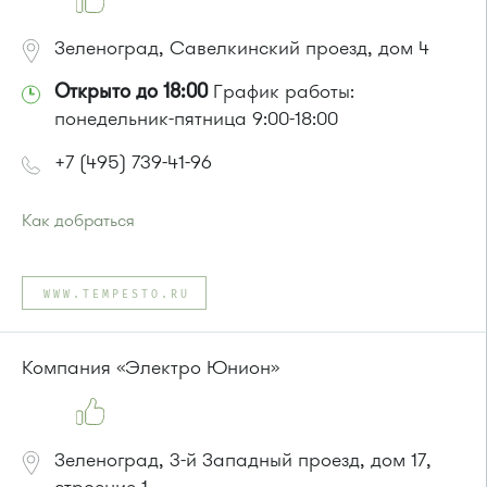
Зеленоград, Савелкинский проезд, дом 4
Открыто до 18:00
График работы:
понедельник-пятница 9:00-18:00
+7 (495) 739-41-96
Как добраться
Проезд до остановки
"Парк Победы"
:
Автобусы № 2, 3, 9, 11, 19, 31, 32.
WWW.TEMPESTO.RU
Маршрутка № 409м, 419м
или до остановки
"Товары для дома"
:
Автобусы № 1, 3, 8, 11, 19, 29, 32, 400, 400э.
Компания «Электро Юнион»
Маршрутка № 408м, 419м, 476м
Зеленоград, 3-й Западный проезд, дом 17,