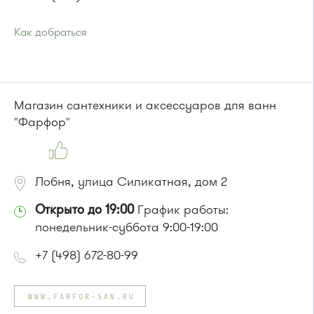
Как добраться
Проезд до остановки
"Исторический музей"
:
Автобус № 4, 9.
Маршрутка № 721м
или до остановки
"Новокрюковская улица"
:
Магазин сантехники и аксессуаров для ванн
Автобус № 5, 16, 17, 18, 20, 22.
"Фарфор"
Маршрутка № 164, 416м, 417м, 460м, 479м, 707м
Лобня, улица Силикатная, дом 2
Открыто до 19:00
График работы:
понедельник-суббота 9:00-19:00
+7 (498) 672-80-99
WWW.FARFOR-SAN.RU