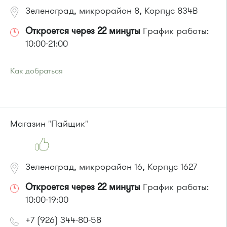
Зеленоград, микрорайон 8, Корпус 834В
Откроется через 22 минуты
График работы:
10:00-21:00
Как добраться
Проезд до остановки
"Станция Крюково"
:
Автобусы № 1, 2, 3, 4, 9, 10, 11, 12, 13, 21, 23, 29, 31, 403, 312,
377, 390, 476, 493.
Маршрутка № 127, 312, 377, 390, 476, 408м, 409м, 721м,
Магазин "Пайщик"
903, 128, 431м, 900
или до остановки
"Привокзальная площадь"
:
Автобусы № 14, 16, 20, 400т, 28.
Маршрутки: 460м, 707м, Ашан-1, Ашан-2
Зеленоград, микрорайон 16, Корпус 1627
Откроется через 22 минуты
График работы:
10:00-19:00
+7 (926) 344-80-58