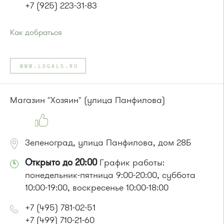
+7 (925) 223-31-83
Как добраться
Проезд до остановки
"Корпус 1624"
:
Автобус № 22.
WWW.LOGALS.RU
Маршрутка № 460м
или до остановки
"Корпус 1620"
:
Автобус № 22.
Магазин "Хозяин" (улица Панфилова)
Зеленоград, улица Панфилова, дом 28Б
Открыто до 20:00
График работы:
понедельник-пятница 9:00-20:00, суббота
10:00-19:00, воскресенье 10:00-18:00
+7 (495) 781-02-51
+7 (499) 710-21-60