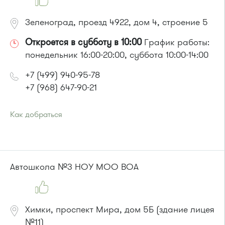
Зеленоград, проезд 4922, дом 4, строение 5
Откроется в субботу в 10:00
График работы:
понедельник 16:00-20:00, суббота 10:00-14:00
+7 (499) 940-95-78
+7 (968) 647-90-21
Как добраться
Проезд до остановки
"Городской пруд"
:
Автобус 31
или до остановки
"Южная промзона"
:
автобус 31
Автошкола №3 НОУ МОО ВОА
Химки, проспект Мира, дом 5Б (здание лицея
№11)