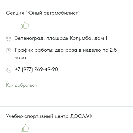
или до остановки
"Парк Победы"
:
Автобусы № 2, 3, 9, 11, 19, 31, 32.
Секция "Юный автомобилист"
Маршрутка № 409м, 419м
Зеленоград, площадь Колумба, дом 1
График работы: два раза в неделю по 2.5
часа
+7 (977) 269-49-90
Как добраться
Проезд до остановки
"Панфиловский проспект"
:
Автобус № 1, 4, 8, 10, 12, 13, 15, 23.
Маршрутка № 128, 408м, 431м, 476м, 720м, 900, 903
или до остановки
"Филаретовская улица"
:
Учебно-спортивный центр ДОСААФ
Автобусы № 11, 29.