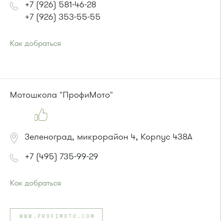
+7 (926) 581-46-28
+7 (926) 353-55-55
Как добраться
Проезд до остановки
"Корпус 856"
:
Автобус № 21
Мотошкола "ПрофиМото"
Зеленоград, микрорайон 4, Корпус 438А
+7 (495) 735-99-29
Как добраться
Проезд до остановки
"Дом быта"
:
Автобусы № 1, 3, 8, 11, 19, 29, 32. Маршрутки № 408м, 476м
WWW.PROFIMOTO.COM
или до остановки
"Товары для дома"
: