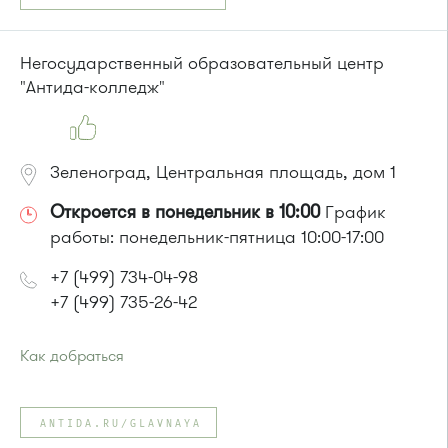
Маршрутка № 431м, 476м
или до остановки
"Улица Маяковского"
:
Автобусы № 5, 30, 43, 342, 400, 817, 851.
Негосударственный образовательный центр
Маршрутка № 431м, 476м
"Антида-колледж"
Зеленоград, Центральная площадь, дом 1
Откроется в понедельник в 10:00
График
работы: понедельник-пятница 10:00-17:00
+7 (499) 734-04-98
+7 (499) 735-26-42
Как добраться
Проезд до остановки
"Универмаг"
:
Автобусы № 1, 2.
ANTIDA.RU/GLAVNAYA
Маршрутка № 419м, 720м, 903