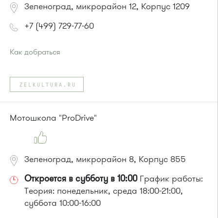
Зеленоград, микрорайон 12, Корпус 1209
+7 (499) 729-77-60
Как добраться
Проезд до остановки
"12 микрорайон"
:
Автобусы № 1, 4, 8, 10, 12, 13, 15, 23, 29, 312, 377, 390, 476,
ZELKULTURA.RU
493.
Маршрутка № 127, 128, 312, 377, 390, 408м, 431м, 476, 476м,
720м, 900, 903
Мотошкола "ProDrive"
или до остановки
"Березовая аллея"
:
Автобусы № 1, 9, 10, 12, 13, 15, 23, 31.
Маршрутка № 128, 409м, 431м, 476м, 720м, 721м, 900, 903
Зеленоград, микрорайон 8, Корпус 855
Откроется в субботу в 10:00
График работы:
Теория: понедельник, среда 18:00-21:00,
суббота 10:00-16:00