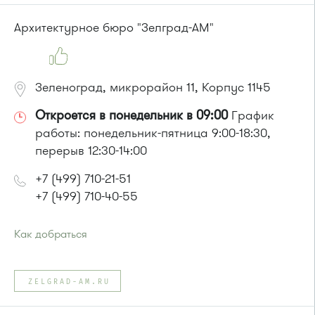
или до остановки
"Южная промзона"
:
автобус 31
Архитектурное бюро "Зелград-АМ"
Зеленоград, микрорайон 11, Корпус 1145
Откроется в понедельник в 09:00
График
работы: понедельник-пятница 9:00-18:30,
перерыв 12:30-14:00
+7 (499) 710-21-51
+7 (499) 710-40-55
Как добраться
Проезд до остановки
"Филаретовская улица"
:
Автобусы № 11, 29.
ZELGRAD-AM.RU
или до остановки
"12 микрорайон "
:
Автобус № 1, 9, 10, 12, 13, 15, 23, 31, 312, 377, 390, 476, 493.