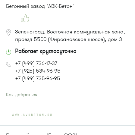
Маршрутка № 127, 128, 312, 377, 390, 409м, 431м, 476, 476м,
Бетонный завод "АВК-Бетон"
720м, 721м, 900, 903
Зеленоград, Восточная коммунальная зона,
проезд 5500 (Фирсановское шоссе), дом 3
Работает круглосуточно
+7 (499) 736-17-37
+7 (926) 534-96-95
+7 (499) 735-96-95
Как добраться
Проезд до остановки
"Кинологический центр"
:
Автобус № 7.
WWW.AVKBETON.RU
Маршрутка № 903
или до остановки
"Автобусный парк"
:
Автобусы № 1, 2.