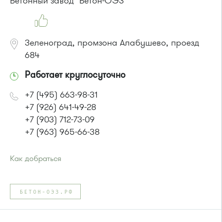
Бетонный завод "Бетон-ОЭЗ"
Зеленоград, промзона Алабушево, проезд
684
Работает круглосуточно
+7 (495) 663-98-31
+7 (926) 641-49-28
+7 (903) 712-73-09
+7 (963) 965-66-38
Как добраться
Проезд до остановки
"Алабушево"
:
Автобус № 30
БЕТОН-ОЭЗ.РФ
или до остановки
"Алабушевское кладбище"
:
Автобус № 24