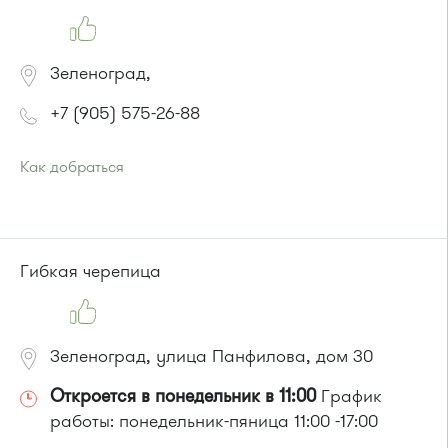
Зеленоград,
+7 (905) 575-26-88
Как добраться
Проезд до остановки
"12 микрорайон "
:
Автобус № 1, 9, 10, 12, 13, 15, 23, 31, 312, 377, 390, 476, 493.
Маршрутка № 127, 128, 312, 377, 390, 409м, 431м, 476, 476м,
720м, 721м, 900, 903
Гибкая черепица
или до остановки
"Корпус 1121"
:
Автобус № 4
Зеленоград, улица Панфилова, дом 30
Откроется в понедельник в 11:00
График
работы: понедельник-пяница 11:00 -17:00