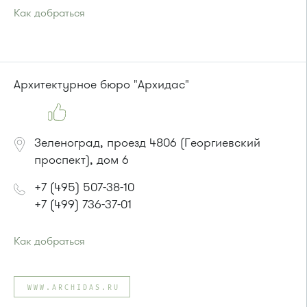
Как добраться
Проезд до остановки
"корпус 1640"
:
Автобусы № 22, 28, 32, 400к, 28.
Маршрутка № 707м
или до остановки
"Корпус 1645"
:
Архитектурное бюро "Архидас"
Автобусы № 14, 22, 400к, 28
Маршрутка № 707м
Зеленоград, проезд 4806 (Георгиевский
проспект), дом 6
+7 (495) 507-38-10
+7 (499) 736-37-01
Как добраться
Проезд до остановки
"МИЭТ"
:
Автобусы № 2, 3, 9, 11, 19, 31, 32.
WWW.ARCHIDAS.RU
Маршрутка № 409м, 419м