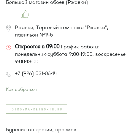
Большой магазин обоев (Ржавки)
Ржавки, Торговый комплекс "Ржавки",
павильон №145
Откроется в 09:00
График работы:
понедельник-суббота 9:00-19:00, воскресенье
9:00-18:00
+7 (926) 531-06-14
Как добраться
Проезд до остановки
"Ржавки"
:
Автобусы № 45, 350, 440
STROYMARKETNORTH.RU
или до остановки
"Московский проспект"
:
Автобусы № 400, 400э.
Маршрутка № 400, 476м, 900
Бурение отверстий, проёмов