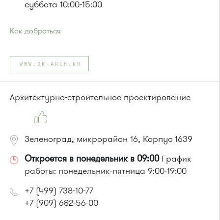
суббота 10:00-15:00
Как добраться
Проезд до остановки
"Привокзальная площадь"
:
Автобусы № 14, 16, 20, 400т, 28.
WWW.DK-ARCH.RU
Маршрутки: 460м, 707м, Ашан-1, Ашан-2
или до остановки
"Станция Крюково"
:
Автобусы № 1, 2, 3, 4, 9, 10, 11, 12, 13, 21, 23, 29, 31, 403, 312,
Архитектурно-строительное проектирование
377, 390, 476, 493.
Маршрутка № 127, 312, 377, 390, 476, 408м, 409м, 721м,
903, 128, 431м, 900
Зеленоград, микрорайон 16, Корпус 1639
Откроется в понедельник в 09:00
График
работы: понедельник-пятница 9:00-19:00
+7 (499) 738-10-77
+7 (909) 682-56-00