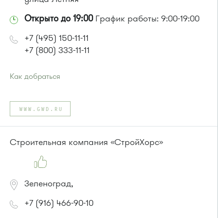
Открыто до 19:00
График работы: 9:00-19:00
+7 (495) 150-11-11
+7 (800) 333-11-11
Как добраться
Проезд до остановки
"Елино"
:
Автобусы № 13, 35, 36, 44, 45, 350, 440.
WWW.GWD.RU
Маршрутка № 431м, 476м, 900
или до остановки
"СТО ВАЗ"
:
Автобусы № 1, 2.
Строительная компания «СтройХорс»
Зеленоград,
+7 (916) 466-90-10