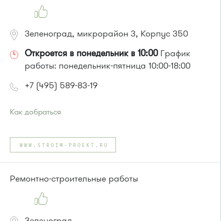
Зеленоград, микрорайон 3, Корпус 350
Откроется в понедельник в 10:00
График
работы: понедельник-пятница 10:00-18:00
+7 (495) 589-83-19
Как добраться
Проезд до остановки
"Спортивная школа"
:
Автобусы № 2, 6, 7, 10, 19.
WWW.STROIM-PROEKT.RU
Маршрутка № 419м, 476м, 720м, 903
или до остановки
"Дворец культуры"
:
Автобусы № 2, 6, 7, 10, 19.
Ремонтно-строительные работы
Маршрутка № 419м, 476м, 720м, 903
Зеленоград