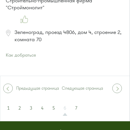
Строительно-промышленная фирма
"Строймонолит"
Зеленоград, проезд 4806, дом 4, строение 2,
комната 70
Как добраться
Проезд до остановки
"Южная промзона"
:
Автобус 31
Предыдущая страница
Следующая страница
1
2
3
4
5
6
7