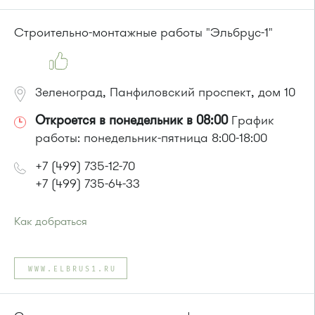
Маршрутка № 419м, 720м, 903
или до остановки
"Водоканал"
:
Строительно-монтажные работы "Эльбрус-1"
Автобусы № 1, 2, 7.
Маршрутка № 419м, 720м, 903
Зеленоград, Панфиловский проспект, дом 10
Откроется в понедельник в 08:00
График
работы: понедельник-пятница 8:00-18:00
+7 (499) 735-12-70
+7 (499) 735-64-33
Как добраться
Проезд до остановки
"1-й микрорайон"
:
Автобусы № 45, 312, 377, 390, 476, 493 .
WWW.ELBRUS1.RU
Маршрутка № 127, 128, 312, 377, 390, 431м, 476
или до остановки
"Березка"
:
Автобусы № 3, 6, 7, 8, 9, 11, 13, 15, 23, 32, 400, 400э