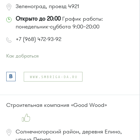
Зеленоград, проезд 4921
Открыто до 20:00
График работы:
понедельник-суббота 9:00–20:00
+7 (968) 472-93-92
Как добраться
Проезд до остановки
"Автодормехбаза"
:
Автобусы № 2, 15.
WWW.SMBRIGA-DA.RU
Маршрутка № 419м, 720м
или до остановки
"Оранжерея"
:
Автобусы № 1, 2, 7.
Маршрутка № 903
Строительная компания «Good Wood»
Солнечногорский район, деревня Елино,
улица Летняя