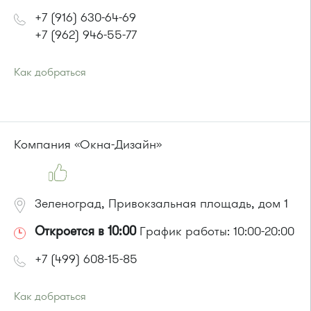
+7 (916) 630-64-69
+7 (962) 946-55-77
Как добраться
Проезд до остановки
"Высокое"
:
Автобусы № 357, 374, 495, 497.
Маршрутка № 495, 497
или до остановки
"Голубое"
:
Компания «Окна-Дизайн»
Автобусы № 319, 357, 374, 495, 497.
Маршрутка № 495, 497
Зеленоград, Привокзальная площадь, дом 1
Откроется в 10:00
График работы: 10:00-20:00
+7 (499) 608-15-85
Как добраться