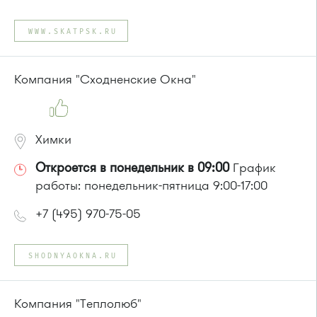
Проезд до остановки
"Ржавки-2"
:
Автобусы № 45, 350.
WWW.SKATPSK.RU
Маршрутка № 431м, 476м, 900
или до остановки
"Ржавки"
:
Автобусы № 45, 350, 440
Компания "Сходненские Окна"
Химки
Откроется в понедельник в 09:00
График
работы: понедельник-пятница 9:00-17:00
+7 (495) 970-75-05
SHODNYAOKNA.RU
Компания "Теплолюб"