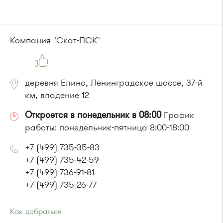
Проезд до остановки
"Улицу Летчицы Тарасовой"
:
Автобус № 14, 28
или до остановки
"Привокзальная площадь"
:
Автобусы № 14, 16, 20, 400т, 28.
Компания "Скат-ПСК"
Маршрутки: 460м, 707м, Ашан-1, Ашан-2
деревня Елино, Ленинградское шоссе, 37-й
км, владение 12
Откроется в понедельник в 08:00
График
работы: понедельник-пятница 8:00-18:00
+7 (499) 735-35-83
+7 (499) 735-42-59
+7 (499) 736-91-81
+7 (499) 735-26-77
Как добраться