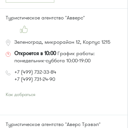
Туристическое агентство "Авверс"
Зеленоград, микрорайон 12, Корпус 1215
Откроется в 10:00
График работы:
понедельник-суббота 10:00-19:00
+7 (499) 732-33-84
+7 (499) 731-24-90
Как добраться
Проезд до остановки
"12 микрорайон"
:
Автобусы № 1, 4, 8, 10, 12, 13, 15, 23, 29, 312, 377, 390, 476,
493.
Маршрутка № 127, 128, 312, 377, 390, 408м, 431м, 476, 476м,
Туристическое агентство "Аверс Трэвэл"