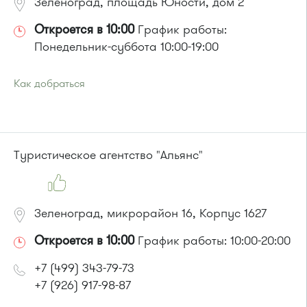
Зеленоград, площадь Юности, дом 2
Откроется в 10:00
График работы:
Понедельник-суббота 10:00-19:00
Как добраться
Проезд до остановки
"Улица Юности"
:
Автобусы № 1, 6, 7, 10, 12, 19, 400, 400э.
Маршрутка № 419м, 431м, 720м, 900, 903
или до остановки
"Детский мир"
:
Туристическое агентство "Альянс"
Автобусы № 1, 3, 8, 11, 19, 29, 32.
Маршрутка № 408м, 419м, 476м
Зеленоград, микрорайон 16, Корпус 1627
Откроется в 10:00
График работы: 10:00-20:00
+7 (499) 343-79-73
+7 (926) 917-98-87