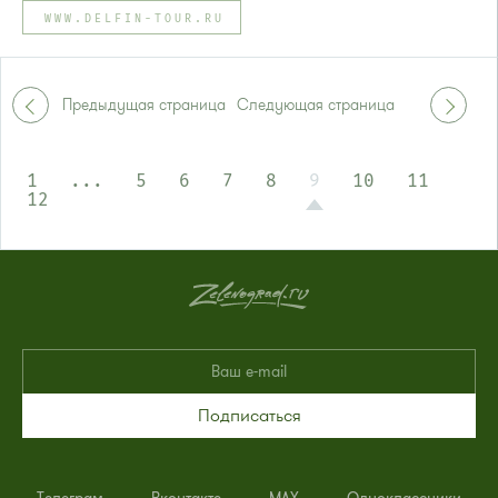
Автобус № 21
WWW.DELFIN-TOUR.RU
или до остановки
"Промкомбинат"
:
Автобус № 20.
Предыдущая страница
Следующая страница
1
...
5
6
7
8
9
10
11
12
Подписаться