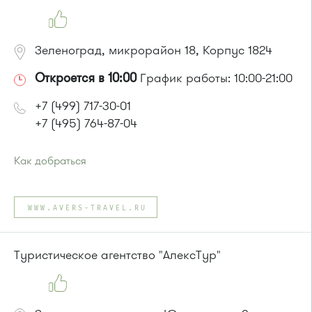
720м, 900, 903
или до остановки
"Филаретовская улица"
:
Автобусы № 11, 29.
Зеленоград, микрорайон 18, Корпус 1824
Откроется в 10:00
График работы: 10:00-21:00
+7 (499) 717-30-01
+7 (495) 764-87-04
Как добраться
Проезд до остановки
"Новокрюковская улица"
:
Автобус № 5, 16, 17, 18, 20, 22.
WWW.AVERS-TRAVEL.RU
Маршрутка № 164, 416м, 417м, 460м, 479м, 707м
или до остановки
"Дежурная аптека"
:
Автобус № 5, 17, 18, 20, 22.
Туристическое агентство "АлексТур"
Маршрутка № 164, 417м, 460м, 479м, 707м