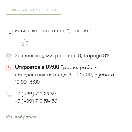
Проезд до остановки
"Парк Победы"
:
Автобусы № 2, 3, 9, 11, 19, 31, 32.
WWW.GEOGRAFTUR.RU
Маршрутка № 409м, 419м
или до остановки
"Товары для дома"
:
Автобусы № 1, 3, 8, 11, 19, 29, 32, 400, 400э.
Туристическое агентство "Дельфин"
Маршрутка № 408м, 419м, 476м
Зеленоград, микрорайон 8, Корпус 814
Откроется в 09:00
График работы:
понедельник-пятница 9:00-19:00, суббота
10:00-16:00
+7 (499) 710-29-97
+7 (499) 710-54-53
Как добраться
Проезд до остановки
"Корпус 814"
: