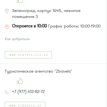
Зеленоград, корпус 1645, нежилое
помещение 3
Откроется в 10:00
График работы: 10:00-19:00
Как добраться
Проезд до остановки
"Корпус 1645"
:
Автобусы № 22, 28, 32, 400к.
WWW.VENTOFELICE.RU
Маршрутка № 707м
или до остановки
"Пенсионный фонд"
:
Автобусы № 14, 22, 400к, 28
Туристическое агентство "Ztravels"
Маршрутка № 707м
+7 (977) 612-82-72
WWW.ZTRAVELS.RU