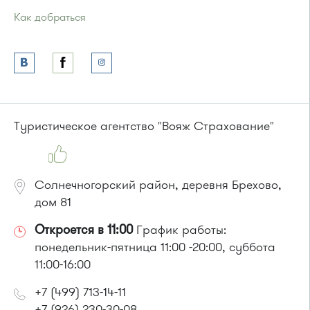
Как добраться
Проезд до остановки
"Корпус 1649"
:
Автобус № 22.
или до остановки
"Пенсионный фонд"
:
Автобусы № 22, 28, 32, 400к.
Маршрутка № 707м
Туристическое агентство "Вояж Страхование"
Солнечногорский район, деревня Брехово,
дом 81
Откроется в 11:00
График работы:
понедельник-пятница 11:00 -20:00, суббота
11:00-16:00
+7 (499) 713-14-11
+7 (926) 230-30-08