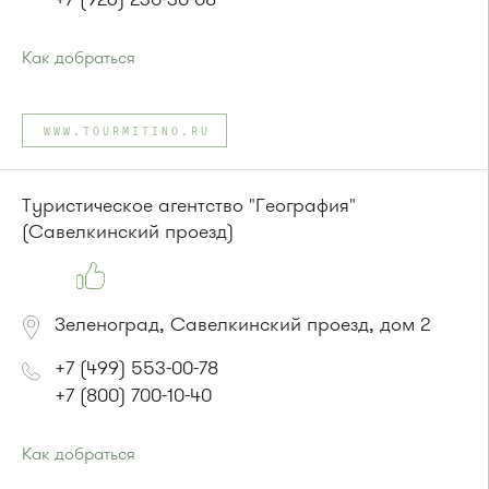
Как добраться
Проезд до остановки
"Вахнеевка"
:
Автобусы № 366, 400к.
WWW.TOURMITINO.RU
Маршрутка № 460м, 479м, 707м
или до остановки
"Брехово 2 "
:
Автобус №366
Туристическое агентство "География"
Маршрутка № 460м, 479м, 707м
(Савелкинский проезд)
Зеленоград, Савелкинский проезд, дом 2
+7 (499) 553-00-78
+7 (800) 700-10-40
Как добраться