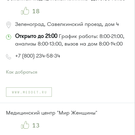
Маршрутка № 419м, 460м, 476м, 707м
18
Зеленоград, Савелкинский проезд, дом 4
Открыто до 21:00
График работы: 8:00-21:00,
анализы 8:00-13:00, вызов на дом 8:00-14:00
+7 (800) 234-58-34
Как добраться
Проезд до остановки
"Парк Победы"
:
Автобусы № 2, 3, 9, 11, 19, 31, 32.
WWW.MEDDET.RU
Маршрутка № 409м, 419м
или до остановки
"Товары для дома"
:
Автобусы № 1, 3, 8, 11, 19, 29, 32, 400, 400э.
Медицинский центр "Мир Женщины"
Маршрутка № 408м, 419м, 476м
13