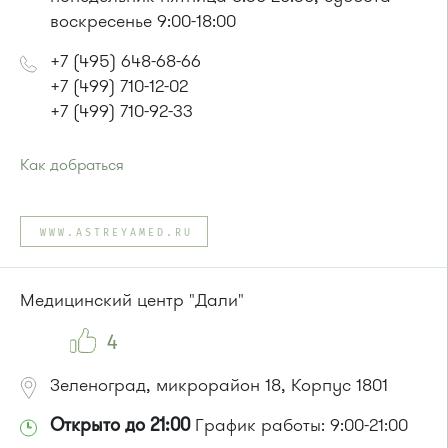
воскресенье 9:00-18:00
+7 (495) 648-68-66
+7 (499) 710-12-02
+7 (499) 710-92-33
Как добраться
Проезд до остановки
"Кафе "Лесное""
:
Автобус № 4
WWW.ASTREYAMED.RU
или до остановки
"12 микрорайон"
:
Автобусы № 1, 4, 8, 10, 12, 13, 15, 23, 29, 312, 377, 390, 476,
493.
Медицинский центр "Дали"
Маршрутка № 127, 128, 312, 377, 390, 408м, 431м, 476, 476м,
720м, 900, 903
4
Зеленоград, микрорайон 18, Корпус 1801
Открыто до 21:00
График работы: 9:00-21:00