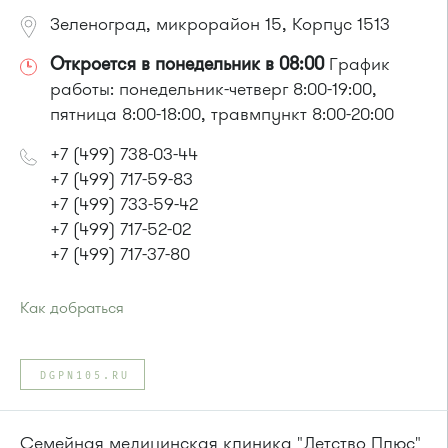
Зеленоград, микрорайон 15, Корпус 1513
Откроется в понедельник в 08:00
График
работы: понедельник-четверг 8:00-19:00,
пятница 8:00-18:00, травмпункт 8:00-20:00
+7 (499) 738-03-44
+7 (499) 717-59-83
+7 (499) 733-59-42
+7 (499) 717-52-02
+7 (499) 717-37-80
Как добраться
Проезд до остановки
"Детская поликлиника"
:
Автобусы № 5, 14, 19, 22, 400к.
DGPN105.RU
Маршрутка № 419м, 460м, 476м
или до остановки
"Корпус 1538"
:
Автобусы № 5, 14, 22, 400к.
Семейная медицинская клиника "Детство Плюс"