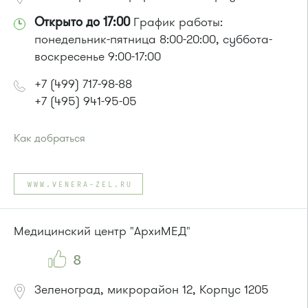
Открыто до 17:00
График работы:
понедельник-пятница 8:00-20:00, суббота-
воскресенье 9:00-17:00
+7 (499) 717-98-88
+7 (495) 941-95-05
Как добраться
Проезд до остановки
"Дворец единоборств"
:
Автобусы № 14, 17, 18, 19, 20, 357, 374, 400к, 495, 497.
WWW.VENERA-ZEL.RU
Маршрутка № 164, 417м, 419м, 479м, 495, 497
или до остановки
"Школа искусств"
:
Автобусы № 14, 17, 18, 19, 20, 400к.
Медицинский центр "АрхиМЕД"
Маршрутка № 164, 417м, 419м, 476м, 479м
8
Зеленоград, микрорайон 12, Корпус 1205