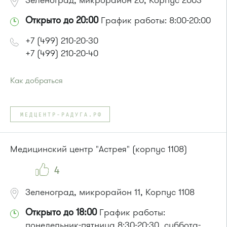
Зеленоград, микрорайон 20, Корпус 2003
Открыто до 20:00
График работы: 8:00-20:00
+7 (499) 210-20-30
+7 (499) 210-20-40
Как добраться
Проезд до остановки
"корпус 1640"
:
Автобусы № 22, 28, 32, 400к, 28.
МЕДЦЕНТР-РАДУГА.РФ
Маршрутка № 707м
или до остановки
"Корпус 1645"
:
Автобусы № 14, 22, 400к, 28
Медицинский центр "Астрея" (корпус 1108)
Маршрутка № 707м
4
Зеленоград, микрорайон 11, Корпус 1108
Открыто до 18:00
График работы:
понедельник-пятница 8:30-20:30, суббота-