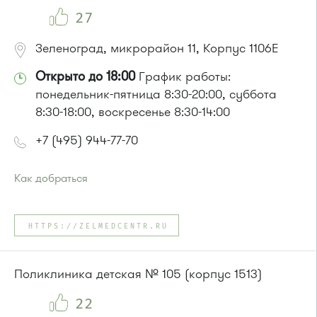
27
Зеленоград, микрорайон 11, Корпус 1106Е
Открыто до 18:00
График работы:
понедельник-пятница 8:30-20:00, суббота
8:30-18:00, воскресенье 8:30-14:00
+7 (495) 944-77-70
Как добраться
Проезд до остановки
"Березовая аллея"
:
Автобусы № 1, 9, 10, 12, 13, 15, 23, 31.
HTTPS://ZELMEDCENTR.RU
Маршрутка № 128, 409м, 431м, 476м, 720м, 721м, 900, 903
или до остановки
"12 микрорайон"
:
Автобусы № 1, 4, 8, 10, 12, 13, 15, 23, 29, 312, 377, 390, 476,
Поликлиника детская № 105 (корпус 1513)
493.
Маршрутка № 127, 128, 312, 377, 390, 408м, 431м, 476, 476м,
22
720м, 900, 903