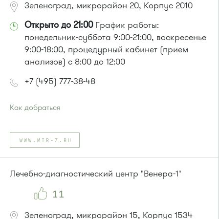
Зеленоград, микрорайон 20, Корпус 2010
Открыто до 21:00
График работы:
понедельник-суббота 9:00-21:00, воскресенье
9:00-18:00, процедурный кабинет (прием
анализов) с 8:00 до 12:00
+7 (495) 777-38-48
Как добраться
Проезд до остановки
"Корпус 1645"
:
Автобусы № 14, 22, 400к, 28
WWW.MIR-Z.RU
Маршрутка № 707м
Лечебно-диагностический центр "Венера-1"
11
Зеленоград, микрорайон 15, Корпус 1534