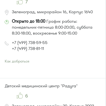
7
Зеленоград, микрорайон 16, Корпус 1640
Открыто до 18:00
График работы:
понедельник-пятница 8:00-20:00, суббота
8:30-18:00, воскресенье 9:00-15:00
+7 (499) 738-59-55
+7 (499) 738-81-11
Как добраться
Проезд до остановки
"Супермаркет "Проспект""
:
Автобусы № 15, 32.
Маршрутка № 460м, 720м
или до остановки
"Районный суд"
:
Детский медицинский центр "Радуга"
Автобусы № 15, 32.
Маршрутка № 419м, 476м, 720м
6