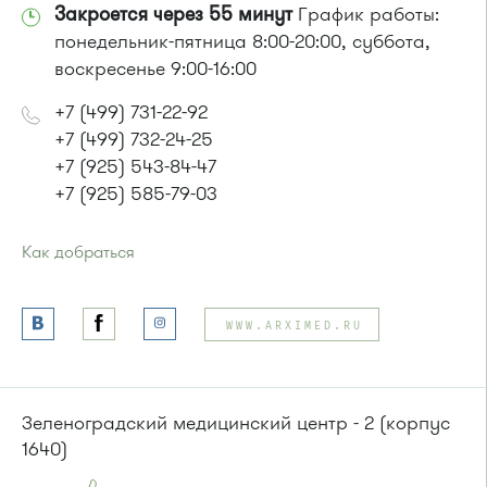
Закроется через 55 минут
График работы:
понедельник-пятница 8:00-20:00, суббота,
воскресенье 9:00-16:00
+7 (499) 731-22-92
+7 (499) 732-24-25
+7 (925) 543-84-47
+7 (925) 585-79-03
Как добраться
Проезд до остановки
"12 микрорайон"
:
Автобусы № 1, 4, 8, 10, 12, 13, 15, 23, 29, 312, 377, 390, 476,
WWW.ARXIMED.RU
493.
Маршрутка № 127, 128, 312, 377, 390, 408м, 431м, 476, 476м,
720м, 900, 903
или до остановки
"Березовая аллея"
:
Зеленоградский медицинский центр - 2 (корпус
Автобусы № 1, 9, 10, 12, 13, 15, 23, 31.
1640)
Маршрутка № 128, 409м, 431м, 476м, 720м, 721м, 900, 903