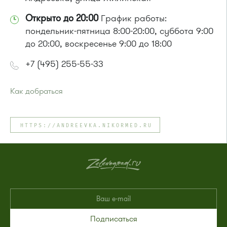
Открыто до 20:00
График работы:
пондельник-пятница 8:00-20:00, суббота 9:00
до 20:00, воскресенье 9:00 до 18:00
+7 (495) 255-55-33
Как добраться
Проезд до остановки
"Высокое"
:
Автобусы № 357, 374, 495, 497.
HTTPS://ANDREEVKA.NIKORMED.RU
Маршрутка № 495, 497
или до остановки
"Андреевка"
:
Автобусы № 319, 357, 374, 495, 497.
Маршрутка № 495, 497
Подписаться