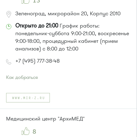
13
Зеленоград, микрорайон 20, Корпус 2010
Открыто до 21:00
График работы:
понедельник-суббота 9:00-21:00, воскресенье
9:00-18:00, процедурный кабинет (прием
анализов) с 8:00 до 12:00
+7 (495) 777-38-48
Как добраться
Проезд до остановки
"Корпус 1645"
:
Автобусы № 14, 22, 400к, 28
WWW.MIR-Z.RU
Маршрутка № 707м
Медицинский центр "АрхиМЕД"
8