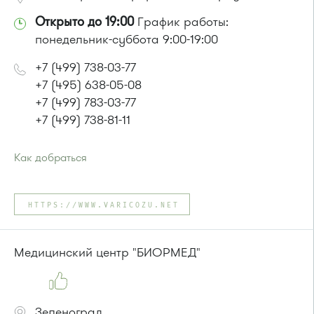
Открыто до 19:00
График работы:
понедельник-суббота 9:00-19:00
+7 (499) 738-03-77
+7 (495) 638-05-08
+7 (499) 783-03-77
+7 (499) 738-81-11
Как добраться
Проезд до остановки
"Супермаркет "Проспект""
:
Автобусы № 15, 32.
HTTPS://WWW.VARICOZU.NET
Маршрутка № 460м, 720м
или до остановки
"Рынок"
:
Автобусы № 5, 15, 32.
Медицинский центр "БИОРМЕД"
Маршрутка № 460м, 720м
Зеленоград