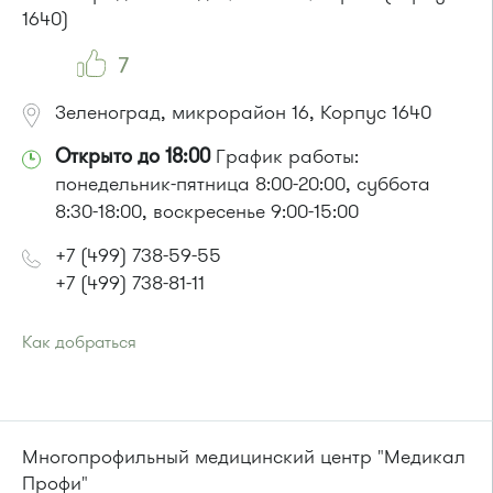
Автобусы № 1, 9, 10, 12, 13, 15, 23, 31.
1640)
Маршрутка № 128, 409м, 431м, 476м, 720м, 721м, 900, 903
7
Зеленоград, микрорайон 16, Корпус 1640
Открыто до 18:00
График работы:
понедельник-пятница 8:00-20:00, суббота
8:30-18:00, воскресенье 9:00-15:00
+7 (499) 738-59-55
+7 (499) 738-81-11
Как добраться
Проезд до остановки
"Супермаркет "Проспект""
:
Автобусы № 15, 32.
Маршрутка № 460м, 720м
или до остановки
"Районный суд"
:
Многопрофильный медицинский центр "Медикал
Автобусы № 15, 32.
Профи"