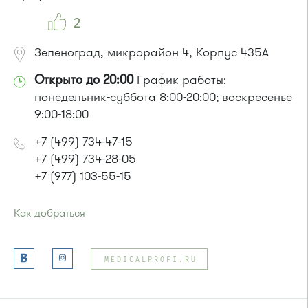
Маршрутка № 419м, 476м, 720м
2
Зеленоград, микрорайон 4, Корпус 435А
Открыто до 20:00
График работы:
понедельник-суббота 8:00-20:00; воскресенье
9:00-18:00
+7 (499) 734-47-15
+7 (499) 734-28-05
+7 (977) 103-55-15
Как добраться
Проезд до остановки
"Магазин "Океан""
:
Автобусы № 400, 400э
MEDICALPROFI.RU
или до остановки
"Дом быта"
:
Автобусы № 1, 3, 8, 11, 19, 29, 32. Маршрутки № 408м, 476м