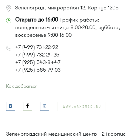
Зеленоград, микрорайон 12, Корпус 1205
Открыто до 16:00
График работы:
понедельник-пятница 8:00-20:00, суббота,
воскресенье 9:00-16:00
+7 (499) 731-22-92
+7 (499) 732-24-25
+7 (925) 543-84-47
+7 (925) 585-79-03
Как добраться
Проезд до остановки
"12 микрорайон"
:
Автобусы № 1, 4, 8, 10, 12, 13, 15, 23, 29, 312, 377, 390, 476,
WWW.ARXIMED.RU
493.
Маршрутка № 127, 128, 312, 377, 390, 408м, 431м, 476, 476м,
720м, 900, 903
или до остановки
"Березовая аллея"
:
Зеленоградский медицинский центр - 2 (корпус