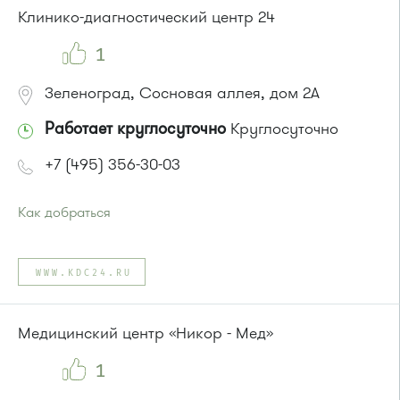
Клинико-диагностический центр 24
1
Зеленоград, Сосновая аллея, дом 2А
Работает круглосуточно
Круглосуточно
+7 (495) 356-30-03
Как добраться
Проезд до остановки
"Универмаг"
:
Автобусы № 1, 2.
WWW.KDC24.RU
Маршрутка № 419м, 720м, 903
или до остановки
"Дворец культуры"
:
Автобусы № 2, 6, 7, 10, 19.
Медицинский центр «Никор - Мед»
Маршрутка № 419м, 476м, 720м, 903
1