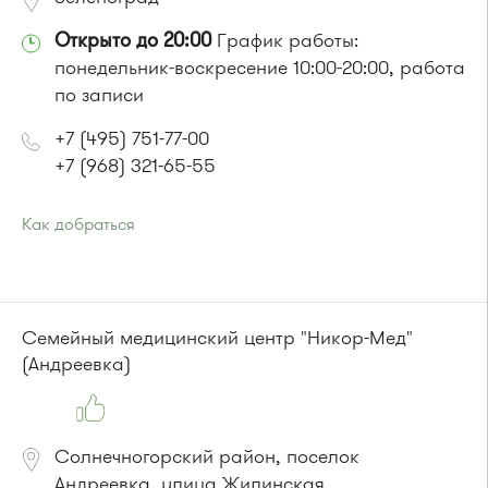
Открыто до 20:00
График работы:
понедельник-воскресение 10:00-20:00, работа
по записи
+7 (495) 751-77-00
+7 (968) 321-65-55
Как добраться
Проезд до остановки
"Ангелов переулок"
:
Автобусы № 266, 575, 614, 736, 741
или до остановки
"Муравская улица"
:
Автобусы № 2, 32, 240, 266, 575, 736, 741.
Семейный медицинский центр "Никор-Мед"
Маршрутка № 460м, 479м, 707м
(Андреевка)
Солнечногорский район, поселок
Андреевка, улица Жилинская