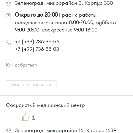
Зеленоград, микрорайон 3, Корпус 330
Открыто до 20:00
График работы:
понедельник-пятница 8:00-20:00, суббота
9:00-20:00, воскресенье 9:00-18:00
+7 (499) 736-95-56
+7 (499) 736-85-03
Как добраться
Проезд до остановки
"Студенческая"
:
Автобусы № 1, 6, 7, 10, 12, 19, 400, 400э.
WWW.NIKORMED.RU
Маршрутка № 419м, 431м, 720м, 900, 903
или до остановки
"Музыкальная школа"
:
Автобусы № 6, 7, 10, 12, 19.
Сосудистый медицинский центр
Маршрутка № 419м, 720м, 900, 903
1
Зеленоград, микрорайон 16, Корпус 1639