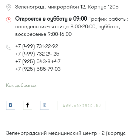
Маршрутка № 408м, 476м, 720м, 900, 903
Зеленоград, микрорайон 12, Корпус 1205
Откроется в субботу в 09:00
График работы:
понедельник-пятница 8:00-20:00, суббота,
воскресенье 9:00-16:00
+7 (499) 731-22-92
+7 (499) 732-24-25
+7 (925) 543-84-47
+7 (925) 585-79-03
Как добраться
Проезд до остановки
"12 микрорайон"
:
Автобусы № 1, 4, 8, 10, 12, 13, 15, 23, 29, 312, 377, 390, 476,
WWW.ARXIMED.RU
493.
Маршрутка № 127, 128, 312, 377, 390, 408м, 431м, 476, 476м,
720м, 900, 903
или до остановки
"Березовая аллея"
:
Зеленоградский медицинский центр - 2 (корпус
Автобусы № 1, 9, 10, 12, 13, 15, 23, 31.