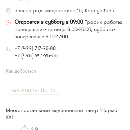
Зеленоград, микрорайон 15, Корпус 1534
Откроется в субботу в 09:00
График работы:
понедельник-пятница 8:00-20:00, суббота-
воскресенье 9:00-17:00
+7 (499) 717-98-88
+7 (495) 941-95-05
Как добраться
Проезд до остановки
"Дворец единоборств"
:
Автобусы № 14, 17, 18, 19, 20, 357, 374, 400к, 495, 497.
WWW.VENERA-ZEL.RU
Маршрутка № 164, 417м, 419м, 479м, 495, 497
или до остановки
"Школа искусств"
:
Автобусы № 14, 17, 18, 19, 20, 400к.
Многопрофильный медицинский центр "Норма
Маршрутка № 164, 417м, 419м, 476м, 479м
XXI"
10