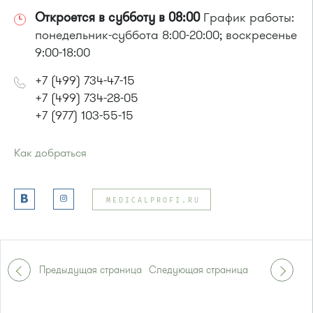
Откроется в субботу в 08:00
График работы:
понедельник-суббота 8:00-20:00; воскресенье
9:00-18:00
+7 (499) 734-47-15
+7 (499) 734-28-05
+7 (977) 103-55-15
Как добраться
Проезд до остановки
"Магазин "Океан""
:
Автобусы № 400, 400э
MEDICALPROFI.RU
или до остановки
"Дом быта"
:
Автобусы № 1, 3, 8, 11, 19, 29, 32. Маршрутки № 408м, 476м
Предыдущая страница
Следующая страница