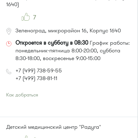
1640)
Маршрутка № 128, 409м, 431м, 476м, 720м, 721м, 900, 903
7
Зеленоград, микрорайон 16, Корпус 1640
Откроется в субботу в 08:30
График работы:
понедельник-пятница 8:00-20:00, суббота
8:30-18:00, воскресенье 9:00-15:00
+7 (499) 738-59-55
+7 (499) 738-81-11
Как добраться
Проезд до остановки
"Супермаркет "Проспект""
:
Автобусы № 15, 32.
Маршрутка № 460м, 720м
или до остановки
"Районный суд"
:
Детский медицинский центр "Радуга"
Автобусы № 15, 32.