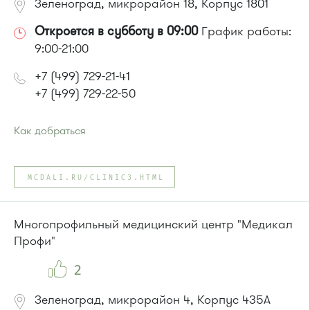
Зеленоград, микрорайон 18, Корпус 1801
Откроется в субботу в 09:00
График работы:
9:00-21:00
+7 (499) 729-21-41
+7 (499) 729-22-50
Как добраться
Проезд до остановки
"Районный суд"
:
Автобусы № 15, 32.
MCDALI.RU/CLINIC3.HTML
Маршрутка № 419м, 476м, 720м
или до остановки
"Супермаркет "Проспект""
:
Автобусы № 15, 32.
Многопрофильный медицинский центр "Медикал
Маршрутка № 460м, 720м
Профи"
2
Зеленоград, микрорайон 4, Корпус 435А