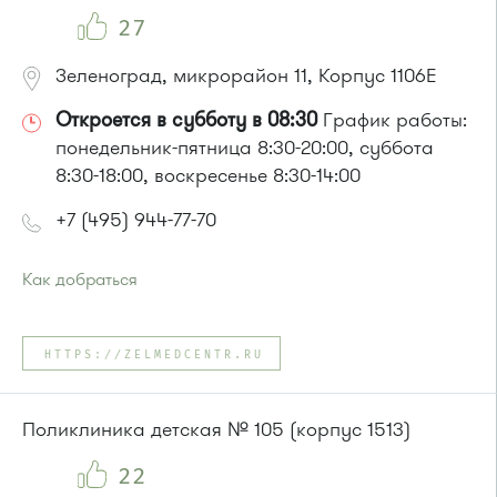
27
Зеленоград, микрорайон 11, Корпус 1106Е
Откроется в субботу в 08:30
График работы:
понедельник-пятница 8:30-20:00, суббота
8:30-18:00, воскресенье 8:30-14:00
+7 (495) 944-77-70
Как добраться
Проезд до остановки
"Березовая аллея"
:
Автобусы № 1, 9, 10, 12, 13, 15, 23, 31.
HTTPS://ZELMEDCENTR.RU
Маршрутка № 128, 409м, 431м, 476м, 720м, 721м, 900, 903
или до остановки
"12 микрорайон"
:
Автобусы № 1, 4, 8, 10, 12, 13, 15, 23, 29, 312, 377, 390, 476,
Поликлиника детская № 105 (корпус 1513)
493.
Маршрутка № 127, 128, 312, 377, 390, 408м, 431м, 476, 476м,
22
720м, 900, 903