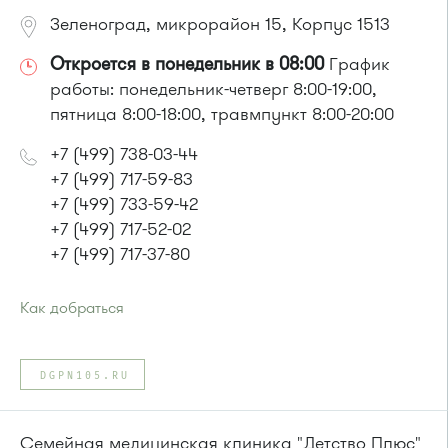
Зеленоград, микрорайон 15, Корпус 1513
Откроется в понедельник в 08:00
График
работы: понедельник-четверг 8:00-19:00,
пятница 8:00-18:00, травмпункт 8:00-20:00
+7 (499) 738-03-44
+7 (499) 717-59-83
+7 (499) 733-59-42
+7 (499) 717-52-02
+7 (499) 717-37-80
Как добраться
Проезд до остановки
"Детская поликлиника"
:
Автобусы № 5, 14, 19, 22, 400к.
DGPN105.RU
Маршрутка № 419м, 460м, 476м
или до остановки
"Корпус 1538"
:
Автобусы № 5, 14, 22, 400к.
Семейная медицинская клиника "Детство Плюс"