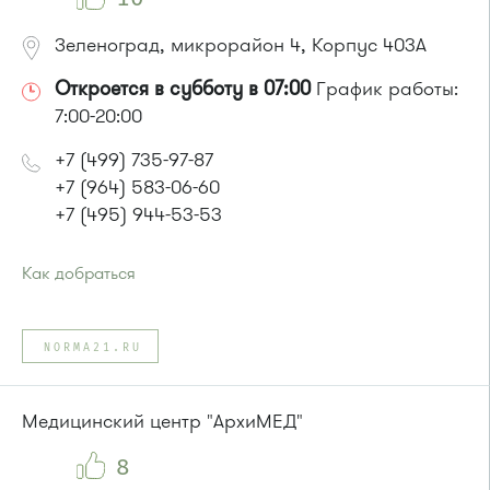
Зеленоград, микрорайон 4, Корпус 403А
Откроется в субботу в 07:00
График работы:
7:00-20:00
+7 (499) 735-97-87
+7 (964) 583-06-60
+7 (495) 944-53-53
Как добраться
Проезд до остановки
"Детский мир"
:
Автобусы № 1, 3, 8, 11, 19, 29, 32.
NORMA21.RU
Маршрутка № 408м, 419м, 476м
Медицинский центр "АрхиМЕД"
или до остановки
"Кинотеатр "Электрон""
:
8
Автобусы № 1, 3, 6, 7, 8, 10, 11, 12, 29, 32.