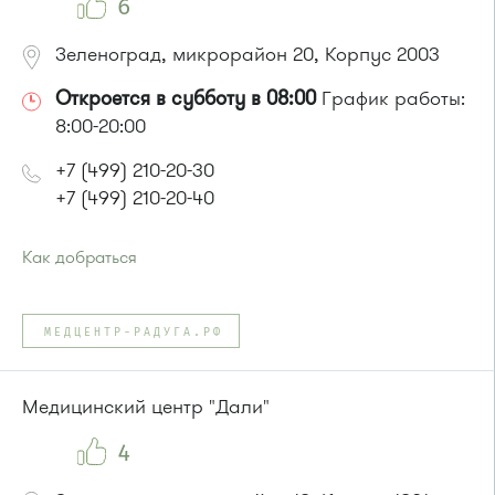
Маршрутка № 419м, 476м, 720м
6
Зеленоград, микрорайон 20, Корпус 2003
Откроется в субботу в 08:00
График работы:
8:00-20:00
+7 (499) 210-20-30
+7 (499) 210-20-40
Как добраться
Проезд до остановки
"корпус 1640"
:
Автобусы № 22, 28, 32, 400к, 28.
МЕДЦЕНТР-РАДУГА.РФ
Маршрутка № 707м
или до остановки
"Корпус 1645"
:
Автобусы № 14, 22, 400к, 28
Медицинский центр "Дали"
Маршрутка № 707м
4