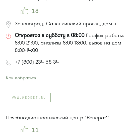
Маршрутка № 419м, 460м, 476м, 707м
18
Зеленоград, Савелкинский проезд, дом 4
Откроется в субботу в 08:00
График работы:
8:00-21:00, анализы 8:00-13:00, вызов на дом
8:00-14:00
+7 (800) 234-58-34
Как добраться
Проезд до остановки
"Парк Победы"
:
Автобусы № 2, 3, 9, 11, 19, 31, 32.
WWW.MEDDET.RU
Маршрутка № 409м, 419м
или до остановки
"Товары для дома"
:
Автобусы № 1, 3, 8, 11, 19, 29, 32, 400, 400э.
Лечебно-диагностический центр "Венера-1"
Маршрутка № 408м, 419м, 476м
11