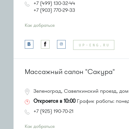
+7 (499) 130-32-44
+7 (903) 770-29-33
Как добраться
Проезд до остановки
"Дворец единоборств"
:
Автобусы № 14, 17, 18, 19, 20, 357, 374, 400к, 495, 497.
UP-ENG.RU
Маршрутка № 164, 417м, 419м, 479м, 495, 497
или до остановки
"Школа искусств"
:
Автобусы № 14, 17, 18, 19, 20, 400к.
Маршрутка № 164, 417м, 419м, 476м, 479м
Массажный салон "Сакура"
Зеленоград, Савелкинский проезд, дом
Откроется в 10:00
График работы: понеде
+7 (925) 190-70-21
Как добраться