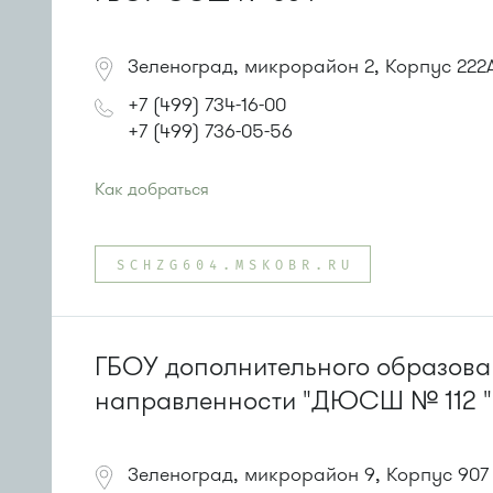
Зеленоград, микрорайон 2, Корпус 222
+7 (499) 734-16-00
+7 (499) 736-05-56
Как добраться
Проезд до остановки
"Дом мебели"
:
Автобусы № 1, 9, 10, 12, 13, 15, 23, 31.
SCHZG604.MSKOBR.RU
Маршрутка № 128, 409м, 431м, 476м, 720м, 900, 903
или до остановки
"Кинотеатр "Электрон""
:
Автобусы № 1, 3, 6, 7, 9, 10, 11, 12, 31, 32, 400, 400э.
Маршрутка № 409м, 431м, 476м, 720м, 900, 903
ГБОУ дополнительного образова
направленности "ДЮСШ № 112 "
Зеленоград, микрорайон 9, Корпус 907