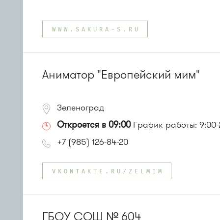
Проезд до остановки
"Парк Победы"
:
Автобусы № 2, 3, 9, 11, 19, 31, 32.
WWW.SAKURA-S.RU
Маршрутка № 409м, 419м
или до остановки
"Товары для дома"
:
Автобусы № 1, 3, 8, 11, 19, 29, 32, 400, 400э.
Маршрутка № 408м, 419м, 476м
Аниматор "Европейский мим"
Зеленоград
Откроется в 09:00
График работы: 9:00-
+7 (985) 126-84-20
VKONTAKTE.RU/ZELMIM
ГБОУ СОШ № 604