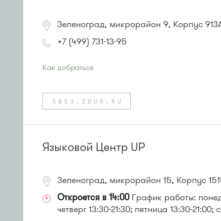
Зеленоград, микрорайон 9, Корпус 913
+7 (499) 731-13-95
Как добраться
Проезд до остановки
"Поликлиника 105"
:
Автобусы № 2, 3, 9, 11, 19, 31, 32.
S853.ZOUO.RU
Маршрутка № 409м, 419м
или до остановки
"Панфиловский проспект"
:
Автобус № 1, 4, 8, 10, 12, 13, 15, 23.
Маршрутка № 128, 408м, 431м, 476м, 720м, 900, 903
Языковой Центр UP
Зеленоград, микрорайон 15, Корпус 151
Откроется в 14:00
График работы: понедел
четверг 13:30-21:30; пятница 13:30-21:00; 