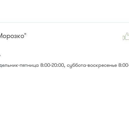
Морозко"
6
ельник-пятница 8:00-20:00, суббота-воскресенье 8:00-
 476, 493.
, 476м, 720м, 900, 903