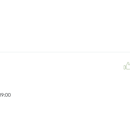
 476, 493.
, 476м, 720м, 900, 903
19:00