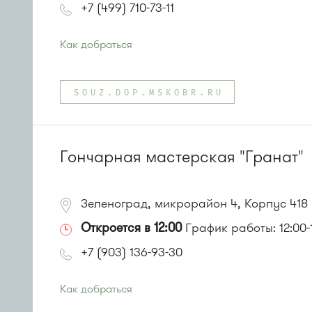
+7 (499) 710-73-11
Как добраться
Проезд до остановки
"Кафе "Лесное""
:
Автобус № 4
SOUZ.DOP.MSKOBR.RU
или до остановки
"12 микрорайон"
:
Автобусы № 1, 4, 8, 10, 12, 13, 15, 23, 29, 312, 377, 390,
Маршрутка № 127, 128, 312, 377, 390, 408м, 431м, 476
Гончарная мастерская "Гранат"
Зеленоград, микрорайон 4, Корпус 418
Откроется в 12:00
График работы: 12:00-
+7 (903) 136-93-30
Как добраться
Проезд до остановки
"Березовая аллея"
: