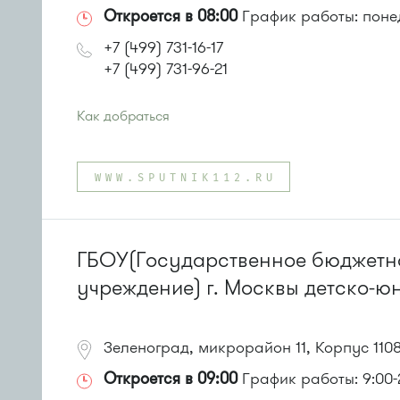
Откроется в 08:00
График работы: понед
+7 (499) 731-16-17
+7 (499) 731-96-21
Как добраться
Проезд до остановки
"Поликлиника 105"
:
Автобусы № 2, 3, 8, 11, 19, 29, 32.
WWW.SPUTNIK112.RU
Маршрутка № 408м, 419м
или до остановки
"Универсам"
:
Автобусы № 2, 3, 8, 11, 19, 21, 29.
Маршрутка № 408м, 419м
ГБОУ(Государственное бюджетн
учреждение) г. Москвы детско-ю
Зеленоград, микрорайон 11, Корпус 110
Откроется в 09:00
График работы: 9:00-