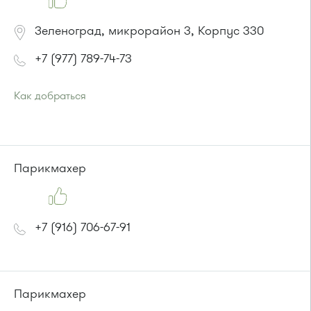
Зеленоград, микрорайон 3, Корпус 330
+7 (977) 789-74-73
Как добраться
Проезд до остановки
"Студенческая"
:
Автобусы № 1, 6, 7, 10, 12, 19, 400, 400э.
Маршрутка № 419м, 431м, 720м, 900, 903
Парикмахер
+7 (916) 706-67-91
Парикмахер