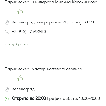
или до остановки
"Корпус 1538"
:
Парикмахер - универсал Милина Кадочникова
Автобусы № 5, 14, 22, 400к.
Маршрутка № 419м, 460м, 476м, 707м
Зеленоград, микрорайон 20, Корпус 2028
+7 (916) 474-52-80
Как добраться
Проезд до остановки
"Улицу Летчицы Тарасовой"
:
Автобус № 14, 28
или до остановки
"Улица 1-го Мая"
:
Автобусы № 28, 32.
Парикмахер, мастер ногтевого сервиса
Зеленоград
Открыто до 20:00
График работы: 10:00-20:00