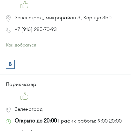
Зеленоград, микрорайон 3, Корпус 350
+7 (916) 285-70-93
Как добраться
Проезд до остановки
"Спортивная школа"
:
Автобусы № 2, 6, 7, 10, 19.
Маршрутка № 419м, 476м, 720м, 903
или до остановки
"Дворец культуры"
:
Автобусы № 2, 6, 7, 10, 19.
Парикмахер
Маршрутка № 419м, 476м, 720м, 903
Зеленоград
Открыто до 20:00
График работы: 9:00-20:00