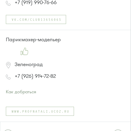
+7 (919) 990-76-66
VK.COM/CLUB13656065
Парикмахер-модельер
Зеленоград
+7 (926) 914-72-82
Как добраться
Проезд до остановки
"Станция Крюково"
:
Автобусы № 1, 2, 3, 4, 9, 10, 11, 12, 13, 21, 23, 29, 31, 403, 312,
WWW.PROFNATALI.UCOZ.RU
377, 390, 476, 493.
Маршрутка № 127, 312, 377, 390, 476, 408м, 409м, 721м,
903, 128, 431м, 900