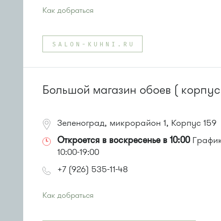
Как добраться
Проезд до остановки
"Березка"
:
Автобусы № 3, 6, 7, 8, 9, 11, 13, 15, 23, 32, 45, 312, 377.
SALON-KUHNI.RU
Маршрутка № 128, 312, 377
или до остановки
"1-й микрорайон"
:
Автобусы № 390, 476, 493.
Маршрутка № 127, 390, 476
Большой магазин обоев ( корпус
Зеленоград, микрорайон 1, Корпус 159
Откроется в воскресенье в 10:00
График 
10:00-19:00
+7 (926) 535-11-48
Как добраться
Проезд до остановки
"1-й микрорайон"
: