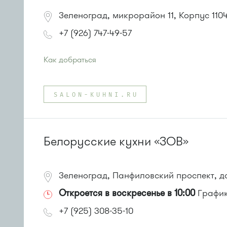
или до остановки
"Кинотеатр "Электрон""
:
Автобусы № 1, 3, 6, 7, 8, 10, 11, 12, 29, 32.
Зеленоград, микрорайон 11, Корпус 110
Маршрутка № 408м, 476м, 720м, 900, 903
+7 (926) 747-49-57
Как добраться
Проезд до остановки
"12 микрорайон "
:
Автобус № 1, 9, 10, 12, 13, 15, 23, 31, 312, 377, 390, 476,
SALON-KUHNI.RU
Маршрутка № 127, 128, 312, 377, 390, 409м, 431м, 476
или до остановки
"Корпус 1121"
:
Автобус № 4
Белорусские кухни «ЗОВ»
Зеленоград, Панфиловский проспект, д
Откроется в воскресенье в 10:00
График 
+7 (925) 308-35-10