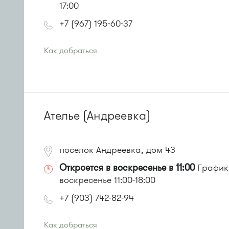
17:00
+7 (967) 195-60-37
Как добраться
Проезд до остановки
"15 микрорайон"
:
Автобусы № 17, 20.
Маршрутка № 417м, 479м
или до остановки
"15 микрорайон "
:
Автобусы № 17, 20.
Ателье (Андреевка)
Маршрутка № 417м, 460м, 479м, 720м
поселок Андреевка, дом 43
Откроется в воскресенье в 11:00
График 
воскресенье 11:00-18:00
+7 (903) 742-82-94
Как добраться