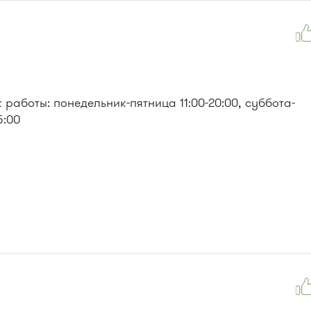
 476, 493.
, 476м, 720м, 900, 903
работы: понедельник-пятница 11:00-20:00, суббота-
5:00