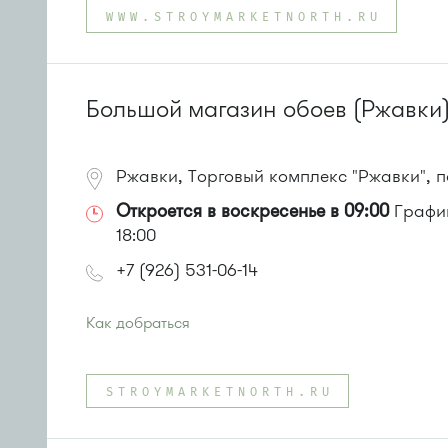
Автобусы № 390, 476, 493.
WWW.STROYMARKETNORTH.RU
Маршрутка № 127, 390, 476
или до остановки
"1-й Торговый центр"
:
Автобусы № 1, 3, 6, 7, 9, 10, 11, 12, 31, 32, 400, 400э.
Маршрутка № 409м, 431м, 476м, 720м, 900, 903
Большой магазин обоев (Ржавки
Ржавки, Торговый комплекс "Ржавки", 
Откроется в воскресенье в 09:00
График
18:00
+7 (926) 531-06-14
Как добраться
Проезд до остановки
"Ржавки"
:
Автобусы № 45, 350, 440
STROYMARKETNORTH.RU
или до остановки
"Московский проспект"
:
Автобусы № 400, 400э.
Маршрутка № 400, 476м, 900