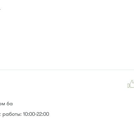
4
 493.
, 476м, 720м, 721м, 900, 903
ом 6а
работы: 10:00-22:00