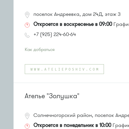
поселок Андреевка, дом 24Д, этаж 3
Откроется в воскресенье в 09:00
График
+7 (925) 224-60-64
Как добраться
Проезд до остановки
"15 микрорайон"
:
Автобусы № 17, 20.
WWW.ATELIEPOSHIV.COM
Маршрутка № 417м, 479м
или до остановки
"15 микрорайон "
:
Автобусы № 17, 20.
Маршрутка № 417м, 460м, 479м, 720м
Ателье "Золушка"
Солнечногорский район, поселок Андре
Откроется в понедельник в 10:00
График 