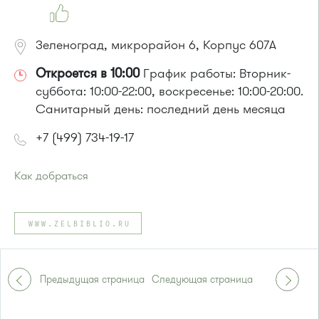
Автобусы № 27, 32, 370, 400, 817, 851.
Маршрутка № 431м, 476м
Зеленоград, микрорайон 6, Корпус 607А
Откроется в 10:00
График работы: Вторник-
суббота: 10:00-22:00, воскресенье: 10:00-20:00.
Санитарный день: последний день месяца
+7 (499) 734-19-17
Как добраться
Проезд до остановки
"Озерная аллея"
:
Автобусы № 1, 2, 7.
WWW.ZELBIBLIO.RU
Маршрутка № 419м, 720м, 903
или до остановки
"Каштановая аллея"
:
Автобусы № 10, 19, 31
Предыдущая страница
Следующая страница