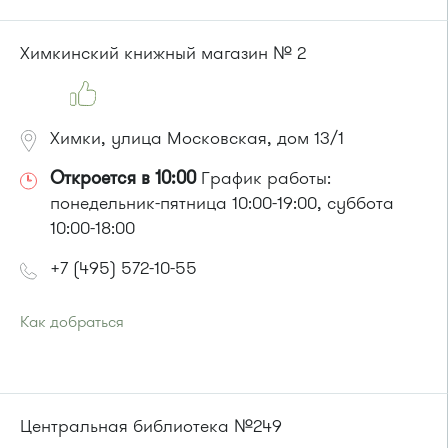
Химкинский книжный магазин № 2
Химки, улица Московская, дом 13/1
Откроется в 10:00
График работы:
понедельник-пятница 10:00-19:00, суббота
10:00-18:00
+7 (495) 572-10-55
Как добраться
Проезд до остановки
"Бутаково"
:
Автобусы № 5, 27, 32, 342, 343, 350, 370, 400, 440, 443,
482, 817, 851, 905.
Маршрутка № 431м, 476м
Центральная библиотека №249
или до остановки
"Улица Маяковского"
: