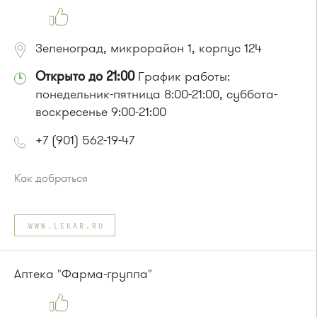
Зеленоград, микрорайон 1, корпус 124
Открыто до 21:00
График работы:
понедельник-пятница 8:00-21:00, суббота-
воскресенье 9:00-21:00
+7 (901) 562-19-47
Как добраться
Проезд до остановки
"1-й Торговый центр"
:
Автобусы № 1, 3, 6, 7, 8, 10, 11, 12, 32, 29.
WWW.LEKAR.RU
Маршрутка № 408м, 476м, 720м, 900, 903
или до остановки
"Кинотеатр "Электрон""
:
Автобусы № 1, 3, 6, 7, 8, 10, 11, 12, 29, 32.
Аптека "Фарма-группа"
Маршрутка № 408м, 476м, 720м, 900, 903