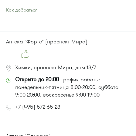
Как добраться
Проезд до остановки
"23-й км"
:
Автобусы № 30, 43, 817, 851, 905.
Маршрутка № 431м, 476м
или до остановки
"Монумент / ИКЕА"
:
Аптека "Форте" (проспект Мира)
Автобусы № 30, 43, 350, 400, 400э, 440, 817, 851, 851э,
905.
Маршрутка № 431м, 476м, 900
Химки, проспект Мира, дом 13/7
Открыто до 20:00
График работы:
понедельник-пятница 8:00-20:00, суббота
9:00-20:00, воскресенье 9:00-19:00
+7 (495) 572-65-23