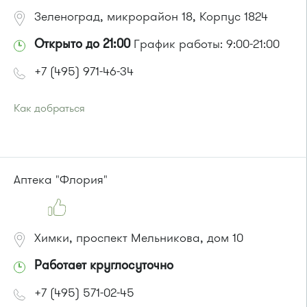
Зеленоград, микрорайон 18, Корпус 1824
Открыто до 21:00
График работы: 9:00-21:00
+7 (495) 971-46-34
Как добраться
Проезд до остановки
"Новокрюковская улица"
:
Автобус № 5, 16, 17, 18, 20, 22.
Маршрутка № 164, 416м, 417м, 460м, 479м, 707м
или до остановки
"Дежурная аптека"
:
Аптека "Флория"
Автобус № 5, 17, 18, 20, 22.
Маршрутка № 164, 417м, 460м, 479м, 707м
Химки, проспект Мельникова, дом 10
Работает круглосуточно
+7 (495) 571-02-45