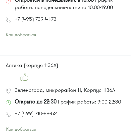
Откроется в понедельник в 10:00
График
работы: понедельник-пятница 10:00-19:00
+7 (495) 739-41-73
Как добраться
Проезд до остановки
"Парк Победы"
:
Автобусы № 2, 3, 9, 11, 19, 31, 32.
Маршрутка № 409м, 419м
или до остановки
"Товары для дома"
:
Аптека (корпус 1136А)
Автобусы № 1, 3, 8, 11, 19, 29, 32, 400, 400э.
Маршрутка № 408м, 419м, 476м
Зеленоград, микрорайон 11, Корпус 1136А
Открыто до 22:30
График работы: 9:00-22:30
+7 (499) 710-88-52
Как добраться