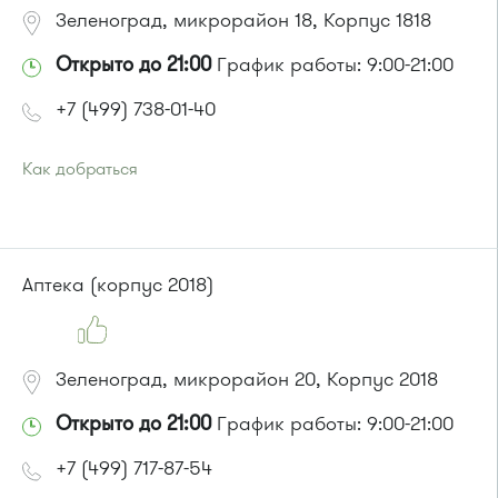
Зеленоград, микрорайон 18, Корпус 1818
Открыто до 21:00
График работы: 9:00-21:00
+7 (499) 738-01-40
Как добраться
Проезд до остановки
"Центр занятости населения"
:
Автобусы № 5, 14, 19, 22, 400к.
Маршрутка № 419м, 460м, 476м, 707м
или до остановки
"Школа искусств"
:
Аптека (корпус 2018)
Автобусы № 14, 17, 18, 19, 20, 400к.
Маршрутка № 164, 417м, 419м, 476м, 479м
Зеленоград, микрорайон 20, Корпус 2018
Открыто до 21:00
График работы: 9:00-21:00
+7 (499) 717-87-54