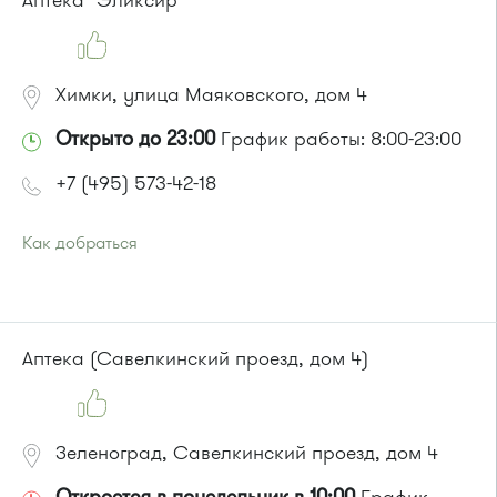
Аптека "Эликсир"
Химки, улица Маяковского, дом 4
Открыто до 23:00
График работы: 8:00-23:00
+7 (495) 573-42-18
Как добраться
Проезд до остановки
"Улица Маяковского"
:
Автобусы № 27, 32, 370, 400, 817, 851.
Маршрутка № 431м, 476м
или до остановки
"Нагорное шоссе"
:
Аптека (Савелкинский проезд, дом 4)
Автобусы № 30, 43, 817, 851, 905.
Маршрутка № 431м, 476м
Зеленоград, Савелкинский проезд, дом 4