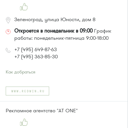
Зеленоград, улица Юности, дом 8
Откроется в понедельник в 09:00
График
работы: понедельник-пятница 9:00-18:00
+7 (495) 649-87-63
+7 (495) 363-85-30
Как добраться
Проезд до остановки
"Студенческая"
:
Автобусы № 1, 6, 7, 10, 12, 19, 400, 400э.
WWW.REDWIN.RU
Маршрутка № 419м, 431м, 720м, 900, 903
Рекламное агентство "AT ONE"