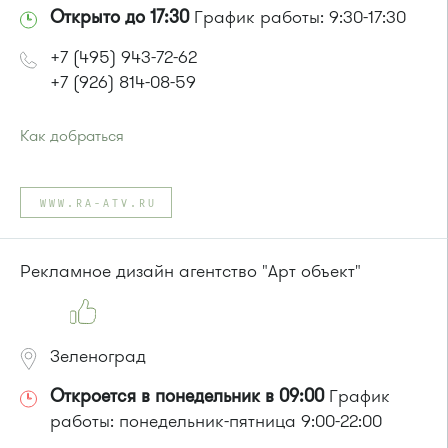
Открыто до 17:30
График работы: 9:30-17:30
+7 (495) 943-72-62
+7 (926) 814-08-59
Как добраться
Проезд до остановки
"Корпус 1620"
:
Автобус № 22.
WWW.RA-ATV.RU
или до остановки
"16-й микрорайон"
:
Автобусы № 5, 15, 17, 20, 22, 32.
Маршрутка № 417м, 460м, 479м, 720м
Рекламное дизайн агентство "Арт объект"
Зеленоград
Откроется в понедельник в 09:00
График
работы: понедельник-пятница 9:00-22:00