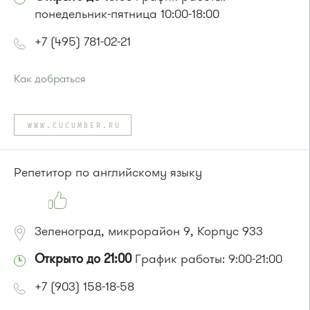
понедельник-пятница 10:00-18:00
+7 (495) 781-02-21
Как добраться
Проезд до остановки
"1-й микрорайон"
:
Автобусы № 45, 312, 377, 390, 476, 493 .
WWW.CUCUMBER.RU
Маршрутка № 127, 128, 312, 377, 390, 431м, 476
или до остановки
"Березка"
:
Автобусы № 3, 6, 7, 8, 9, 11, 13, 15, 23, 32, 400, 400э
Репетитор по английскому языку
Зеленоград, микрорайон 9, Корпус 933
Открыто до 21:00
График работы: 9:00-21:00
+7 (903) 158-18-58