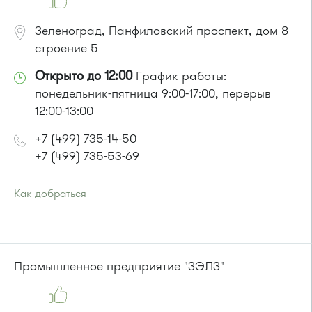
Зеленоград, Панфиловский проспект, дом 8
строение 5
Открыто до 12:00
График работы:
понедельник-пятница 9:00-17:00, перерыв
12:00-13:00
+7 (499) 735-14-50
+7 (499) 735-53-69
Как добраться
Проезд до остановки
"Автокомбинат"
:
Автобусы № 6, 8, 9, 11, 15, 23, 32, 400, 400э
или до остановки
"Березка"
:
Автобусы № 3, 6, 7, 8, 9, 11, 13, 15, 23, 32, 400, 400э
Промышленное предприятие "ЗЭЛЗ"