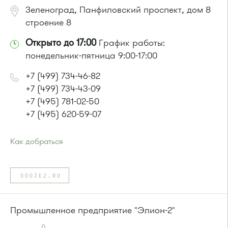
Зеленоград, Панфиловский проспект, дом 8
строение 8
Открыто до 17:00
График работы:
понедельник-пятница 9:00-17:00
+7 (499) 734-46-82
+7 (499) 734-43-09
+7 (495) 781-02-50
+7 (495) 620-59-07
Как добраться
Проезд до остановки
"41-й километр"
:
Автобусы № 8, 9.
OOOZEZ.RU
или до остановки
"Поворот на Крюково"
:
Автобусы № 45, 312, 377.
Маршрутка № 128, 312, 377
Промышленное предприятие "Элион-2"