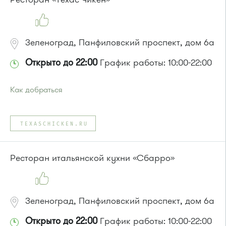
720м, 900, 903
или до остановки
"Березовая аллея"
:
Автобусы № 1, 9, 10, 12, 13, 15, 23, 31.
Маршрутка № 128, 409м, 431м, 476м, 720м, 721м, 900, 903
Зеленоград, Панфиловский проспект, дом 6а
Открыто до 22:00
График работы: 10:00-22:00
Как добраться
Проезд до остановки
"Березка"
:
Автобусы № 3, 6, 7, 8, 9, 11, 13, 15, 23, 32, 45, 312, 377.
TEXASCHICKEN.RU
Маршрутка № 128, 312, 377
или до остановки
"1-й микрорайон"
:
Автобусы № 390, 476, 493.
Ресторан итальянской кухни «Сбарро»
Маршрутка № 127, 390, 476
Зеленоград, Панфиловский проспект, дом 6а
Открыто до 22:00
График работы: 10:00-22:00