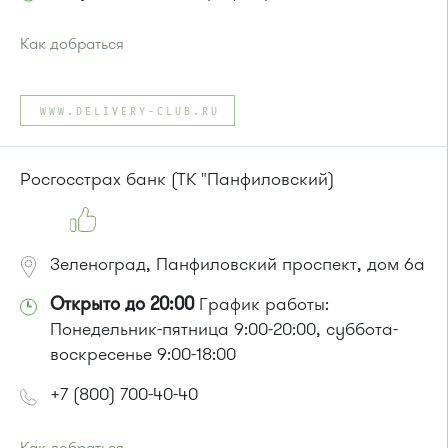
Как добраться
Проезд до остановки
"Березка"
:
Автобусы № 3, 6, 7, 8, 9, 11, 13, 15, 23, 32, 45, 312, 377.
WWW.DELIVERY-CLUB.RU
Маршрутка № 128, 312, 377
или до остановки
"1-й микрорайон"
:
Автобусы № 390, 476, 493.
Росгосстрах банк (ТК "Панфиловский)
Маршрутка № 127, 390, 476
Зеленоград, Панфиловский проспект, дом 6а
Открыто до 20:00
График работы:
Понедельник-пятница 9:00-20:00, суббота-
воскресенье 9:00-18:00
+7 (800) 700-40-40