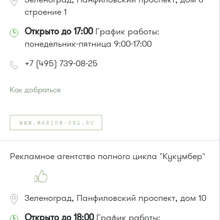
строение 1
Открыто до 17:00
График работы:
понедельник-пятница 9:00-17:00
+7 (495) 739-08-25
Как добраться
Проезд до остановки
"Монумент"
:
Автобусы № 45, 312, 377, 440.
WWW.MARION-ORG.RU
Маршрутка № 128, 312, 377
или до остановки
"1-й микрорайон"
:
Автобусы № 45, 312, 377, 390, 476, 493 .
Рекламное агентство полного цикла "Кукумбер"
Маршрутка № 127, 128, 312, 377, 390, 431м, 476
Зеленоград, Панфиловский проспект, дом 10
Открыто до 18:00
График работы: