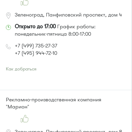
Зеленоград, Панфиловский проспект, дом 4
Открыто до 17:00
График работы:
понедельник-пятница 8:00-17:00
+7 (499) 735-27-37
+7 (495) 944-72-10
Как добраться
Проезд до остановки
"1-й микрорайон"
:
Автобусы № 45, 312, 377, 390, 476, 493 .
Маршрутка № 127, 128, 312, 377, 390, 431м, 476
или до остановки
"Березка"
:
Рекламно-производственная компания
Автобусы № 3, 6, 7, 8, 9, 11, 13, 15, 23, 32, 400, 400э
"Марион"
Зеленоград, Панфиловский проспект, дом 8