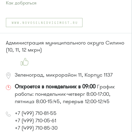
Как добраться
Проезд до остановки
"Березовая аллея"
:
Автобусы № 1, 9, 10, 12, 13, 15, 23, 31.
WWW.NOVOSELNEDVIGIMOST.RU
Маршрутка № 128, 409м, 431м, 476м, 720м, 721м, 900, 903
или до остановки
"12 микрорайон"
:
Автобусы № 1, 4, 8, 10, 12, 13, 15, 23, 29, 312, 377, 390, 476,
Администрация муниципального округа Силино
493.
(10, 11, 12 мкрн)
Маршрутка № 127, 128, 312, 377, 390, 408м, 431м, 476, 476м,
720м, 900, 903
Зеленоград, микрорайон 11, Корпус 1137
Откроется в понедельник в 09:00
График
работы: понедельник-четверг 8:00-17:00,
пятница 8:00-15:45, перерыв 12:00-12:45
+7 (499) 710-81-55
+7 (499) 710-05-61
+7 (499) 710-85-30