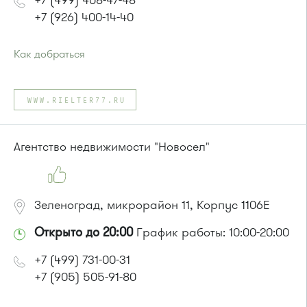
+7 (499) 408-47-48
+7 (926) 400-14-40
Как добраться
Проезд до остановки
"12 микрорайон "
:
Автобус № 1, 9, 10, 12, 13, 15, 23, 31, 312, 377, 390, 476, 493.
WWW.RIELTER77.RU
Маршрутка № 127, 128, 312, 377, 390, 409м, 431м, 476, 476м,
720м, 721м, 900, 903
или до остановки
"Корпус 1121"
:
Агентство недвижимости "Новосел"
Автобус № 4
Зеленоград, микрорайон 11, Корпус 1106Е
Открыто до 20:00
График работы: 10:00-20:00
+7 (499) 731-00-31
+7 (905) 505-91-80