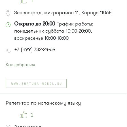
1
Зеленоград, микрорайон 11, Корпус 1106Е
Открыто до 20:00
График работы:
понедельник-суббота 10:00-20:00,
воскресенье 10:00-18:00
+7 (499) 732-24-69
Как добраться
Проезд до остановки
"Березовая аллея"
:
Автобусы № 1, 9, 10, 12, 13, 15, 23, 31.
WWW.SHATURA-MEBEL.RU
Маршрутка № 128, 409м, 431м, 476м, 720м, 721м, 900, 903
или до остановки
"12 микрорайон"
:
Автобусы № 1, 4, 8, 10, 12, 13, 15, 23, 29, 312, 377, 390, 476,
Репетитор по испанскому языку
493.
Маршрутка № 127, 128, 312, 377, 390, 408м, 431м, 476, 476м,
1
720м, 900, 903