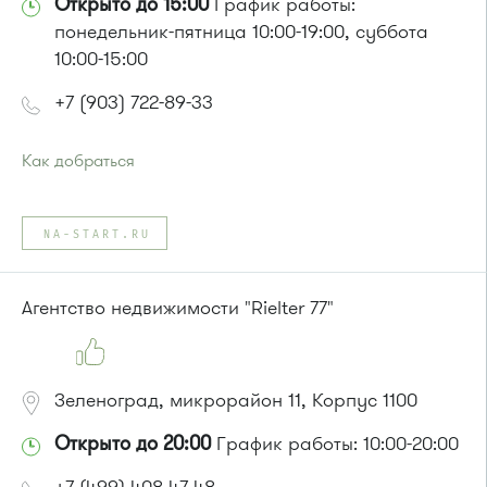
Открыто до 15:00
График работы:
понедельник-пятница 10:00-19:00, суббота
10:00-15:00
+7 (903) 722-89-33
Как добраться
Проезд до остановки
"Филаретовская улица"
:
Автобусы № 11, 29.
NA-START.RU
или до остановки
"12 микрорайон "
:
Автобус № 1, 9, 10, 12, 13, 15, 23, 31, 312, 377, 390, 476, 493.
Маршрутка № 127, 128, 312, 377, 390, 409м, 431м, 476, 476м,
Агентство недвижимости "Rielter 77"
720м, 721м, 900, 903
Зеленоград, микрорайон 11, Корпус 1100
Открыто до 20:00
График работы: 10:00-20:00