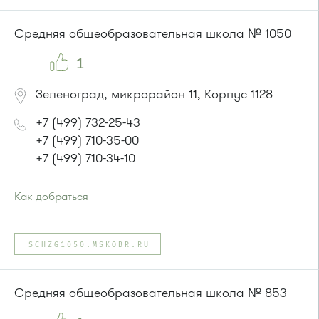
или до остановки
"12 микрорайон"
:
Автобусы № 1, 4, 8, 10, 12, 13, 15, 23, 29, 312, 377, 390, 476,
Средняя общеобразовательная школа № 1050
493.
Маршрутка № 127, 128, 312, 377, 390, 408м, 431м, 476, 476м,
1
720м, 900, 903
Зеленоград, микрорайон 11, Корпус 1128
+7 (499) 732-25-43
+7 (499) 710-35-00
+7 (499) 710-34-10
Как добраться
Проезд до остановки
"Улица Болдов Ручей"
:
Автобус № 4
SCHZG1050.MSKOBR.RU
или до остановки
"МГАДА"
:
Автобусы № 4, 9.
Маршрутка № 721м
Средняя общеобразовательная школа № 853