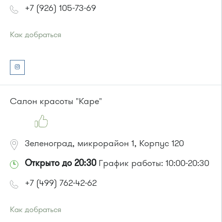
+7 (926) 105-73-69
Как добраться
Проезд до остановки
"Кинотеатр "Электрон""
:
Автобусы № 1, 3, 6, 7, 9, 10, 11, 12, 31, 32, 400, 400э.
Маршрутка № 409м, 431м, 476м, 720м, 900, 903
или до остановки
"Улица Юности"
:
Автобусы № 1, 6, 7, 10, 12, 19, 400, 400э.
Салон красоты "Каре"
Маршрутка № 419м, 431м, 720м, 900, 903
Зеленоград, микрорайон 1, Корпус 120
Открыто до 20:30
График работы: 10:00-20:30
+7 (499) 762-42-62
Как добраться