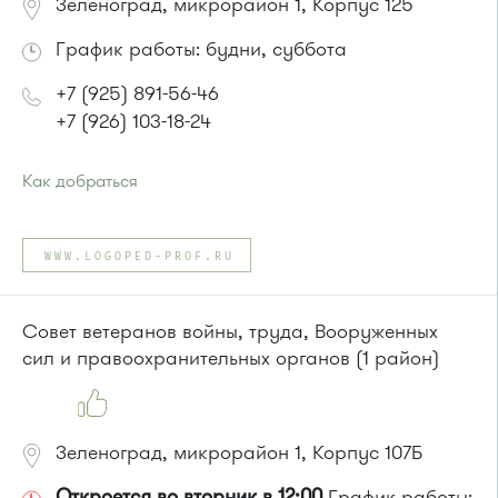
Зеленоград, микрорайон 1, Корпус 125
График работы: будни, суббота
+7 (925) 891-56-46
+7 (926) 103-18-24
Как добраться
Проезд до остановки
"Кинотеатр "Электрон""
:
Автобусы № 1, 3, 6, 7, 9, 10, 11, 12, 31, 32, 400, 400э.
WWW.LOGOPED-PROF.RU
Маршрутка № 409м, 431м, 476м, 720м, 900, 903
или до остановки
"1-й Торговый центр"
:
Автобусы № 1, 3, 6, 7, 8, 10, 11, 12, 32, 29.
Совет ветеранов войны, труда, Вооруженных
Маршрутка № 408м, 476м, 720м, 900, 903
сил и правоохранительных органов (1 район)
Зеленоград, микрорайон 1, Корпус 107Б
Откроется во вторник в 12:00
График работы: