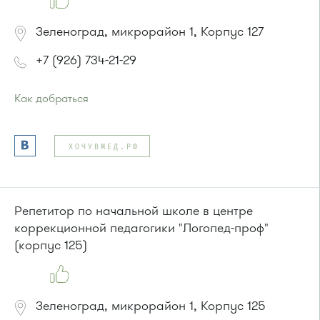
Зеленоград, микрорайон 1, Корпус 127
+7 (926) 734-21-29
Как добраться
Проезд до остановки
"Кинотеатр "Электрон""
:
Автобусы № 1, 3, 6, 7, 9, 10, 11, 12, 31, 32, 400, 400э.
ХОЧУВМЕД.РФ
Маршрутка № 409м, 431м, 476м, 720м, 900, 903
или до остановки
"1-й Торговый центр"
:
Автобусы № 1, 3, 6, 7, 8, 10, 11, 12, 32, 29.
Маршрутка № 408м, 476м, 720м, 900, 903
Репетитор по начальной школе в центре
коррекционной педагогики "Логопед-проф"
(корпус 125)
Зеленоград, микрорайон 1, Корпус 125