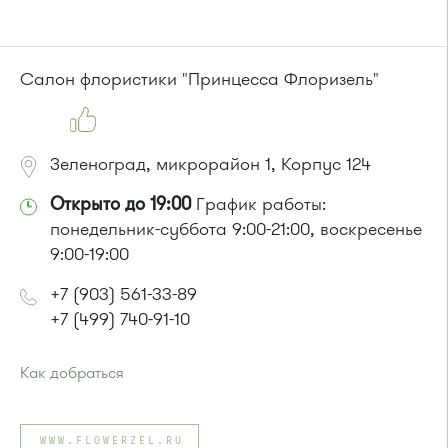
Проезд до остановки
"1-й Торговый центр"
:
Автобусы № 1, 3, 6, 7, 8, 10, 11, 12, 32, 29.
Маршрутка № 408м, 476м, 720м, 900, 903
или до остановки
"1-й микрорайон"
:
Салон флористики "Принцесса Флоризель"
Автобусы № 390, 476, 493.
Маршрутка № 127, 390, 476
Зеленоград, микрорайон 1, Корпус 124
Открыто до 19:00
График работы:
понедельник-суббота 9:00-21:00, воскресенье
9:00-19:00
+7 (903) 561-33-89
+7 (499) 740-91-10
Как добраться
Проезд до остановки
"1-й Торговый центр"
:
Автобусы № 1, 3, 6, 7, 8, 10, 11, 12, 32, 29.
WWW.FLOWERZEL.RU