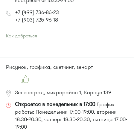
воскресенье 15:00-24:00
+7 (499) 736-86-23
+7 (903) 725-96-18
Как добраться
Проезд до остановки
"1-й Торговый центр"
:
Автобусы № 1, 3, 6, 7, 8, 10, 11, 12, 32, 29.
Маршрутка № 408м, 476м, 720м, 900, 903
или до остановки
"Кинотеатр "Электрон""
:
Рисунок, графика, скетчинг, зенарт
Автобусы № 1, 3, 6, 7, 8, 10, 11, 12, 29, 32.
Маршрутка № 408м, 476м, 720м, 900, 903
Зеленоград, микрорайон 1, Корпус 139
Откроется в понедельник в 17:00
График
работы: Понедельник 17:00-19:00, вторник
18:30-20:30, четверг 18:30-20:30, пятница 17:00-
19:00