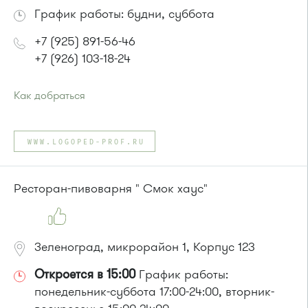
График работы: будни, суббота
+7 (925) 891-56-46
+7 (926) 103-18-24
Как добраться
Проезд до остановки
"Кинотеатр "Электрон""
:
Автобусы № 1, 3, 6, 7, 9, 10, 11, 12, 31, 32, 400, 400э.
WWW.LOGOPED-PROF.RU
Маршрутка № 409м, 431м, 476м, 720м, 900, 903
или до остановки
"1-й Торговый центр"
:
Автобусы № 1, 3, 6, 7, 8, 10, 11, 12, 32, 29.
Ресторан-пивоварня " Смок хаус"
Маршрутка № 408м, 476м, 720м, 900, 903
Зеленоград, микрорайон 1, Корпус 123
Откроется в 15:00
График работы:
понедельник-суббота 17:00-24:00, вторник-