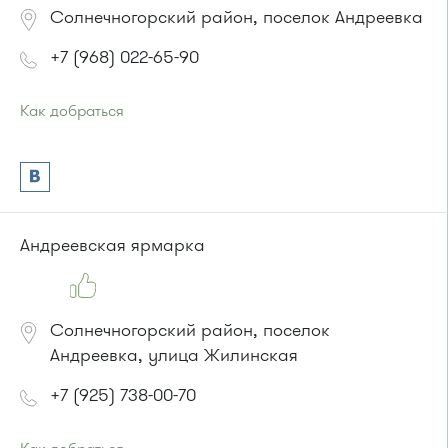
Солнечногорский район, поселок Андреевка
+7 (968) 022-65-90
Как добраться
Проезд до остановки
"16-й микрорайон"
:
Автобусы № 5, 15, 17, 20, 22, 32.
Маршрутка № 417м, 460м, 479м, 720м
или до остановки
"Корпус 1624"
:
Автобус № 22.
Андреевская ярмарка
Маршрутка № 460м * посадки нет
Солнечногорский район, поселок
Андреевка, улица Жилинская
+7 (925) 738-00-70