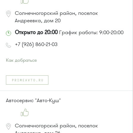
Солнечногорский район, поселок
Андреевка, дом 20
Открыто до 20:00
График работы: 9:00-20:00
+7 (926) 860-21-03
Как добраться
Проезд до остановки
"Высокое"
:
Автобусы № 357, 374, 495, 497.
PRIMEAVTO.RU
Маршрутка № 495, 497
или до остановки
"Андреевка"
:
Автобусы № 319, 357, 374, 495, 497.
Автосервис "Авто-Куш"
Маршрутка № 495, 497
Солнечногорский район, поселок