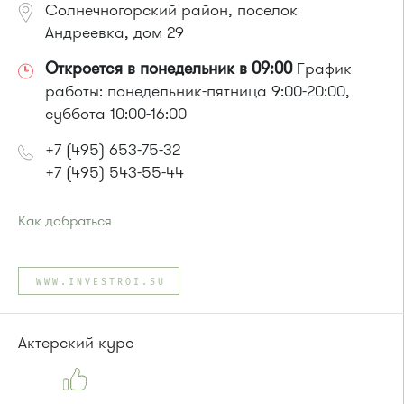
Солнечногорский район, поселок
Андреевка, дом 29
Откроется в понедельник в 09:00
График
работы: понедельник-пятница 9:00-20:00,
суббота 10:00-16:00
+7 (495) 653-75-32
+7 (495) 543-55-44
Как добраться
Проезд до остановки
"15 микрорайон"
:
Автобусы № 17, 20.
WWW.INVESTROI.SU
Маршрутка № 417м, 479м
или до остановки
"15 микрорайон "
:
Автобусы № 17, 20.
Актерский курс
Маршрутка № 417м, 460м, 479м, 720м