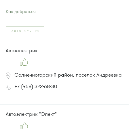
Как добраться
Проезд до остановки
"Госпиталь ВВ"
:
Автобусы № 319, 357, 374, 497.
AUTOJOY. RU
Маршрутка № 497
или до остановки
"Голубое"
:
Автобусы № 319, 357, 374, 495, 497.
Автоэлектрик
Маршрутка № 495, 497
Солнечногорский район, поселок Андреевка
+7 (968) 322-68-30
Автоэлектрик "Элект"