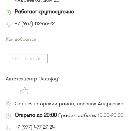
Андреевка, дом 26
Работает круглосуточно
+7 (967) 112-66-22
Как добраться
Проезд до остановки
"Корпус 1557"
:
Автобусы № 17, 20.
AVTO-KUSH.RU
Маршрутка № 417м, 479м
или до остановки
"15 микрорайон "
:
Автобусы № 17, 20.
Автотехцентр "Autojoy"
Маршрутка № 417м, 460м, 479м, 720м
Солнечногорский район, поселок Андреевка
Открыто до 20:00
График работы: 10:00-20:00
+7 (977) 477-27-24