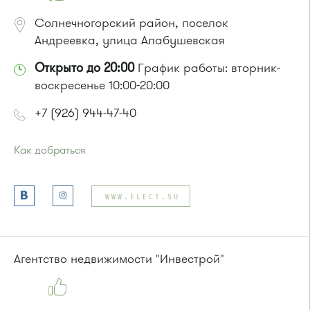
Солнечногорский район, поселок
Андреевка, улица Алабушевская
Открыто до 20:00
График работы: вторник-
воскресенье 10:00-20:00
+7 (926) 944-47-40
Как добраться
Проезд до остановки
"Кладбище"
:
Автобус № 18.
WWW.ELECT.SU
Маршрутка № 164
или до остановки
"Корпус 1420"
:
Автобус № 16*, 16К* (*посадки нет).
Агентство недвижимости "Инвестрой"