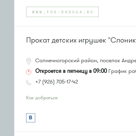
Проезд до остановки
"Корпус 815"
:
Автобус № 21
WWW.FOK-RADUGA.RU
или до остановки
"Корпус 856"
:
Автобус № 21.
Прокат детских игрушек "Слоник
Солнечногорский район, поселок Андре
Откроется в пятницу в 09:00
График рабо
+7 (926) 705-17-42
Как добраться
Проезд до остановки
"Высокое"
:
Автобусы № 357, 374, 495, 497.
Маршрутка № 495, 497
или до остановки
"Андреевка"
:
Автобусы № 319, 357, 374, 495, 497.