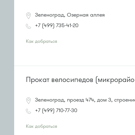
Зеленоград, Озерная аллея
+7 (499) 735-41-20
Как добраться
Проезд до остановки
"Центр "Ювелир""
:
Автобусы № 1, 2, 6, 7, 10, 19.
Маршрутка № 419м, 720м, 903
или до остановки
"Озерная аллея"
:
Автобусы № 1, 2, 7.
Прокат велосипедов (микрорайо
Маршрутка № 419м, 720м, 903
Зеленоград, проезд 474, дом 3, строение
+7 (499) 710-77-30
Как добраться