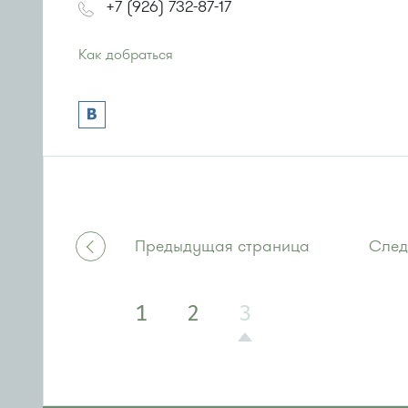
+7 (926) 732-87-17
Как добраться
Проезд до остановки
"Ржавки"
:
Автобусы № 45, 350, 440
или до остановки
"Ржавки-2"
:
Автобусы № 45, 350.
Маршрутка № 431м, 476м, 900
Предыдущая страница
След
1
2
3